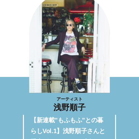
アーティスト
浅野順子
【新連載”もふもふ”との暮
らしVol.1】浅野順子さんと