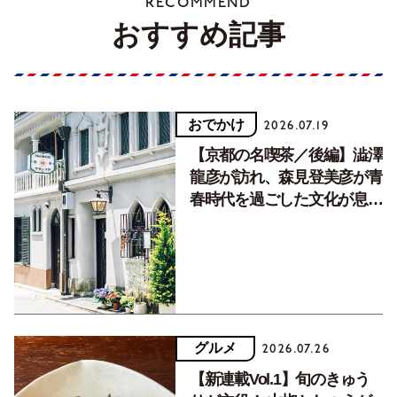
RECOMMEND
おすすめ記事
おでかけ
2026.07.19
【京都の名喫茶／後編】澁澤
龍彦が訪れ、森見登美彦が青
春時代を過ごした文化が息づ
く居場所。
グルメ
2026.07.26
【新連載Vol.1】旬のきゅう