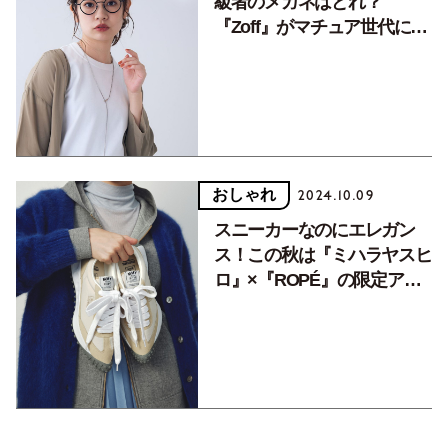
級者のメガネはどれ？
『Zoff』がマチュア世代にお
すすめするメガネフレーム3
選
おしゃれ
2024.10.09
スニーカーなのにエレガン
ス！この秋は『ミハラヤスヒ
ロ』×『ROPÉ』の限定アイ
テムに注目