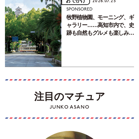
おでかけ
2026.07.25
SPONSORED
牧野植物園、モーニング、ギ
ャラリー……高知市内で、史
跡も自然もグルメも楽しみ尽
くす！【地元の本屋さんとつ
くった町歩きガイド／高知編
Part1】
注目のマチュア
JUNKO ASANO