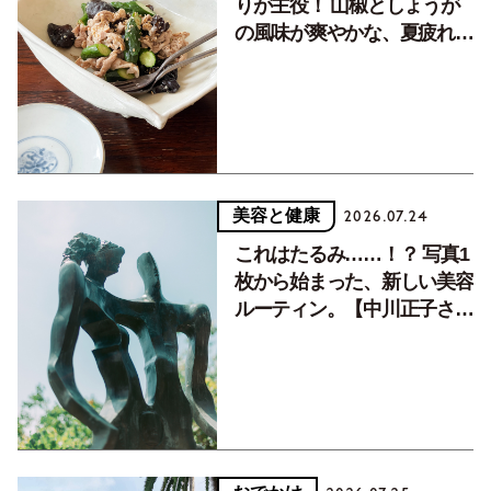
りが主役！ 山椒としょうが
の風味が爽やかな、夏疲れを
癒す10分おかず
美容と健康
2026.07.24
これはたるみ……！？ 写真1
枚から始まった、新しい美容
ルーティン。【中川正子さん
フォトエッセイVol.2】