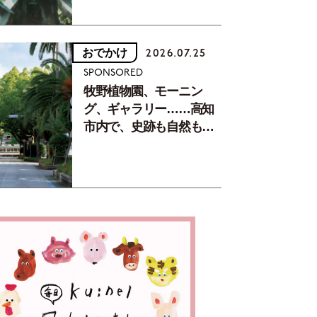
おでかけ
2026.07.25
SPONSORED
牧野植物園、モーニン
グ、ギャラリー……高知
市内で、史跡も自然もグ
ルメも楽しみ尽くす！
【地元の本屋さんとつく
った町歩きガイド／高知
編Part1】
りとしたフォルムながら、足先の窮屈感がなく、履く時も履
もストレスフリー。