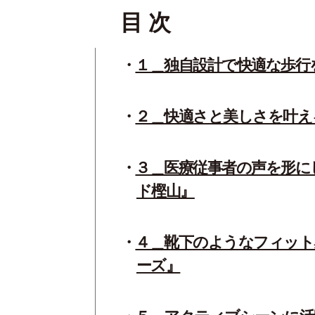
目 次
１＿独自設計で快適な歩行
２＿快適さと美しさを叶えるフ
３＿医療従事者の声を形に
ド樫山』
４＿靴下のようなフィット
ーズ』