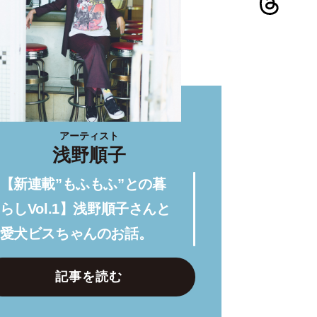
アーティスト
浅野順子
【新連載”もふもふ”との暮
らしVol.1】浅野順子さんと
愛犬ビスちゃんのお話。
記事を読む