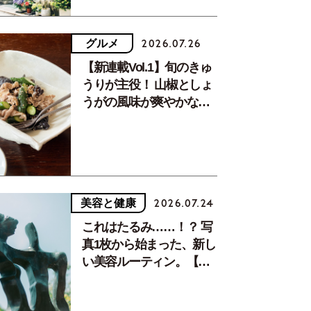
グルメ
2026.07.26
【新連載Vol.1】旬のきゅ
うりが主役！ 山椒としょ
うがの風味が爽やかな、
夏疲れを癒す10分おかず
美容と健康
2026.07.24
これはたるみ……！？ 写
真1枚から始まった、新し
い美容ルーティン。【中
川正子さんフォトエッセ
イVol.2】