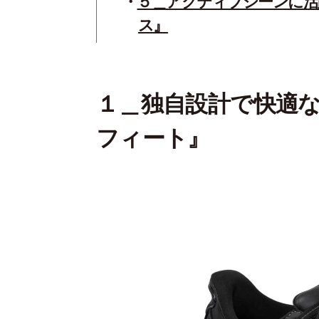
５＿アクティブシーンに活
ス』
１＿独自設計で快適
フィート』