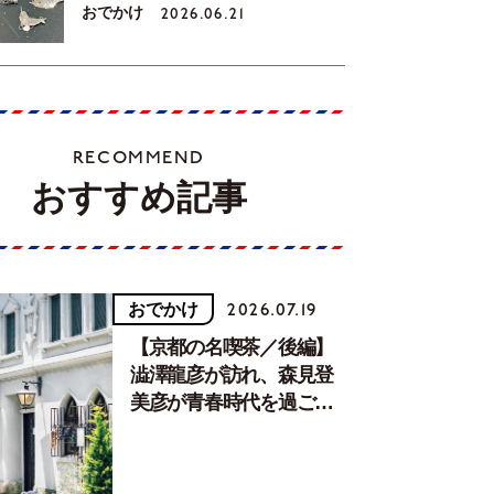
おでかけ
2026.06.21
RECOMMEND
おすすめ記事
おでかけ
2026.07.19
【京都の名喫茶／後編】
澁澤龍彦が訪れ、森見登
美彦が青春時代を過ごし
た文化が息づく居場所。