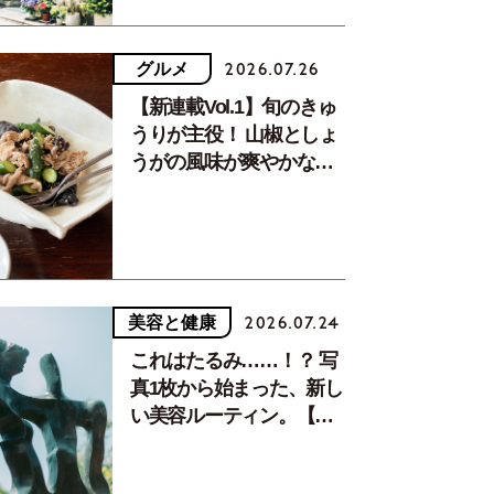
グルメ
2026.07.26
【新連載Vol.1】旬のきゅ
うりが主役！ 山椒としょ
うがの風味が爽やかな、
夏疲れを癒す10分おかず
美容と健康
2026.07.24
これはたるみ……！？ 写
真1枚から始まった、新し
い美容ルーティン。【中
川正子さんフォトエッセ
イVol.2】