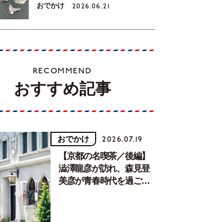
おでかけ
2026.06.21
RECOMMEND
おすすめ記事
おでかけ
2026.07.19
【京都の名喫茶／後編】
澁澤龍彦が訪れ、森見登
美彦が青春時代を過ごし
た文化が息づく居場所。