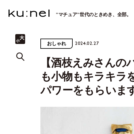
"マチュア"世代のときめき、全部。
2024.02.27
おしゃれ
【酒枝えみさんのハ
も小物もキラキラ
パワーをもらいま