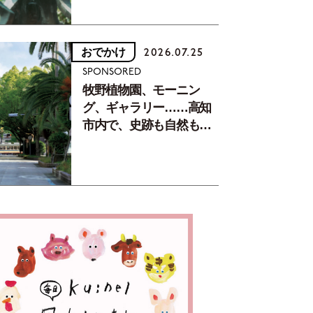
おでかけ
2026.07.25
SPONSORED
牧野植物園、モーニン
グ、ギャラリー……高知
市内で、史跡も自然もグ
ルメも楽しみ尽くす！
【地元の本屋さんとつく
った町歩きガイド／高知
編Part1】