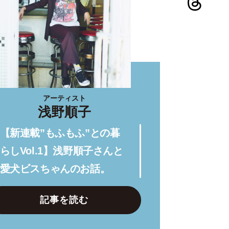
アーティスト
浅野順子
【新連載”もふもふ”との暮
らしVol.1】浅野順子さんと
愛犬ビスちゃんのお話。
記事を読む