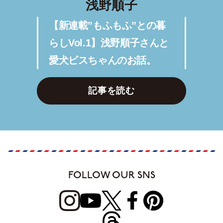
浅野順子
【新連載”もふもふ”との暮
らしVol.1】浅野順子さんと
愛犬ビスちゃんのお話。
記事を読む
FOLLOW OUR SNS