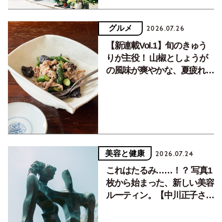
グルメ
2026.07.26
【新連載Vol.1】旬のきゅう
りが主役！ 山椒としょうが
の風味が爽やかな、夏疲れを
癒す10分おかず
美容と健康
2026.07.24
これはたるみ……！？ 写真1
枚から始まった、新しい美容
ルーティン。【中川正子さん
フォトエッセイVol.2】