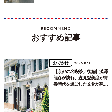
RECOMMEND
おすすめ記事
おでかけ
2026.07.19
【京都の名喫茶／後編】澁澤
龍彦が訪れ、森見登美彦が青
春時代を過ごした文化が息づ
く居場所。