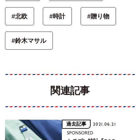
#北欧
#時計
#贈り物
#鈴木マサル
関連記事
過去記事
2021.06.21
SPONSORED