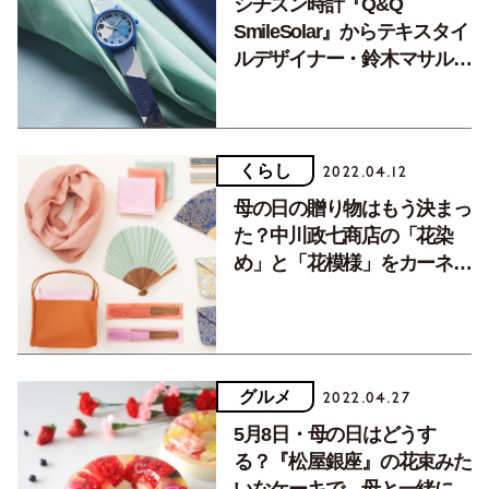
シチズン時計『Q&Q
SmileSolar』からテキスタイ
ルデザイナー・鈴木マサル氏
とのコラボ腕時計。限定500
本で登場！
くらし
2022.04.12
母の日の贈り物はもう決まっ
た？中川政七商店の「花染
め」と「花模様」をカーネー
ションの代わりに。
グルメ
2022.04.27
5月8日・母の日はどうす
る？『松屋銀座』の花束みた