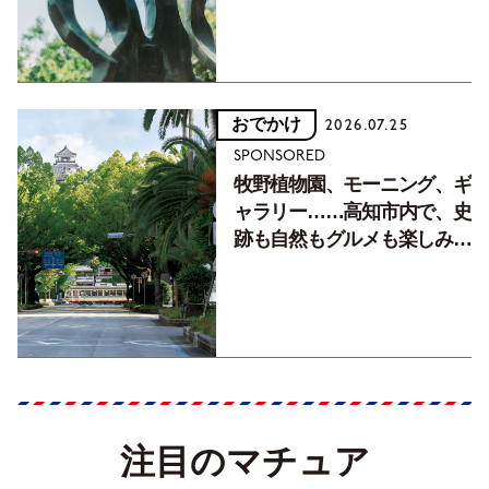
おでかけ
2026.07.25
SPONSORED
牧野植物園、モーニング、ギ
ャラリー……高知市内で、史
跡も自然もグルメも楽しみ尽
くす！【地元の本屋さんとつ
くった町歩きガイド／高知編
Part1】
注目のマチュア