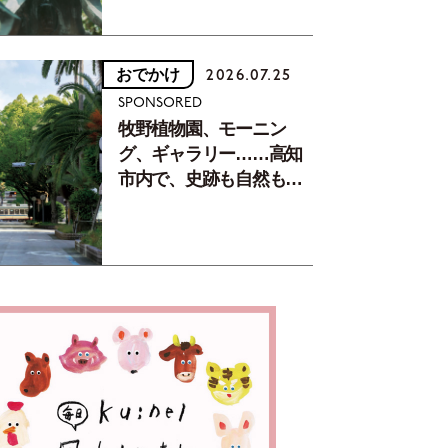
おでかけ
2026.07.25
SPONSORED
牧野植物園、モーニン
グ、ギャラリー……高知
市内で、史跡も自然もグ
ルメも楽しみ尽くす！
【地元の本屋さんとつく
った町歩きガイド／高知
編Part1】