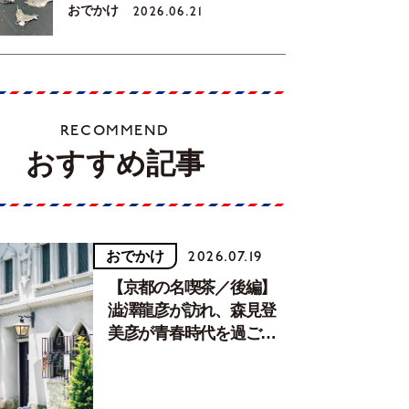
おでかけ
2026.06.21
RECOMMEND
おすすめ記事
おでかけ
2026.07.19
【京都の名喫茶／後編】
澁澤龍彦が訪れ、森見登
美彦が青春時代を過ごし
た文化が息づく居場所。