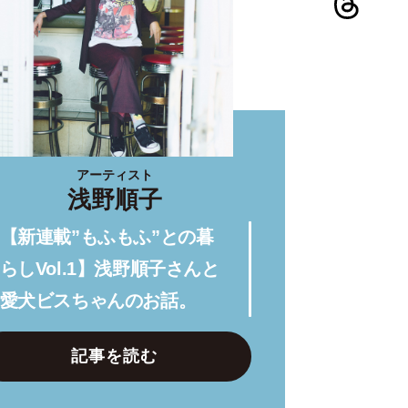
アーティスト
浅野順子
【新連載”もふもふ”との暮
らしVol.1】浅野順子さんと
愛犬ビスちゃんのお話。
記事を読む