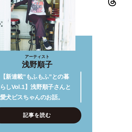
アーティスト
浅野順子
【新連載”もふもふ”との暮
らしVol.1】浅野順子さんと
愛犬ビスちゃんのお話。
記事を読む