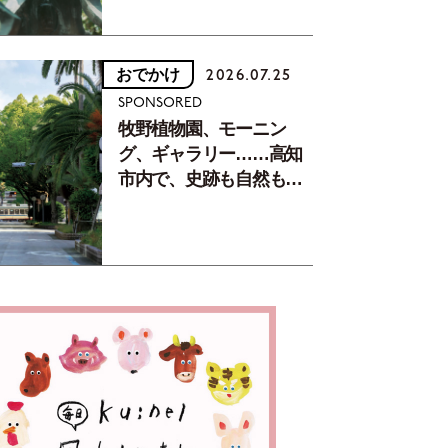
おでかけ
2026.07.25
SPONSORED
牧野植物園、モーニン
グ、ギャラリー……高知
市内で、史跡も自然もグ
ルメも楽しみ尽くす！
【地元の本屋さんとつく
った町歩きガイド／高知
編Part1】