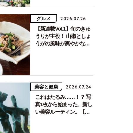
でいる自毛とウィッグの毛を少しずつ引き上げるようにし、
グルメ
2026.07.26
ぎみなまとめに。
【新連載Vol.1】旬のきゅ
うりが主役！ 山椒としょ
うがの風味が爽やかな、
夏疲れを癒す10分おかず
美容と健康
2026.07.24
これはたるみ……！？ 写
真1枚から始まった、新し
い美容ルーティン。【中
川正子さんフォトエッセ
イVol.2】