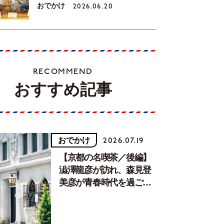
おでかけ
2026.06.20
RECOMMEND
おすすめ記事
おでかけ
2026.07.19
【京都の名喫茶／後編】
澁澤龍彦が訪れ、森見登
美彦が青春時代を過ごし
た文化が息づく居場所。