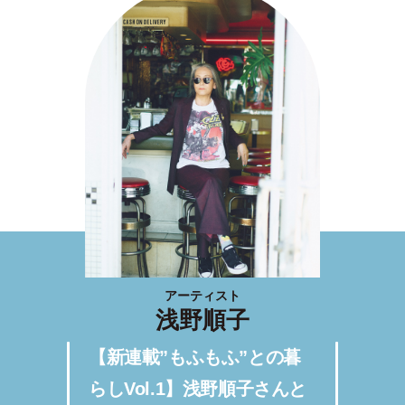
アーティスト
浅野順子
【新連載”もふもふ”との暮
らしVol.1】浅野順子さんと