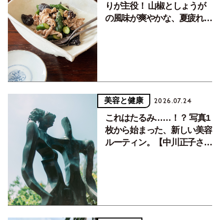
りが主役！ 山椒としょうが
の風味が爽やかな、夏疲れを
癒す10分おかず
美容と健康
2026.07.24
これはたるみ……！？ 写真1
枚から始まった、新しい美容
ルーティン。【中川正子さん
フォトエッセイVol.2】