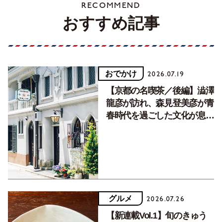
RECOMMEND
おすすめ記事
おでかけ
2026.07.19
【京都の名喫茶／後編】澁澤
龍彦が訪れ、森見登美彦が青
春時代を過ごした文化が息づ
く居場所。
グルメ
2026.07.26
【新連載Vol.1】旬のきゅう