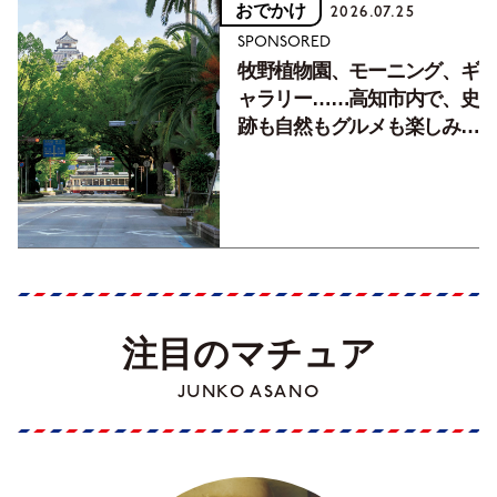
おでかけ
2026.07.25
SPONSORED
牧野植物園、モーニング、ギ
ャラリー……高知市内で、史
跡も自然もグルメも楽しみ尽
くす！【地元の本屋さんとつ
くった町歩きガイド／高知編
Part1】
注目のマチュア
JUNKO ASANO