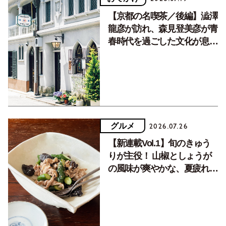
【京都の名喫茶／後編】澁澤
龍彦が訪れ、森見登美彦が青
春時代を過ごした文化が息づ
く居場所。
グルメ
2026.07.26
【新連載Vol.1】旬のきゅう
りが主役！ 山椒としょうが
の風味が爽やかな、夏疲れを
癒す10分おかず