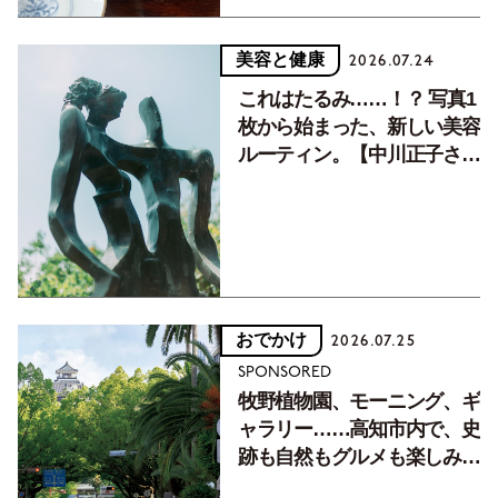
美容と健康
2026.07.24
これはたるみ……！？ 写真1
枚から始まった、新しい美容
ルーティン。【中川正子さん
フォトエッセイVol.2】
おでかけ
2026.07.25
SPONSORED
牧野植物園、モーニング、ギ
ャラリー……高知市内で、史
跡も自然もグルメも楽しみ尽
くす！【地元の本屋さんとつ