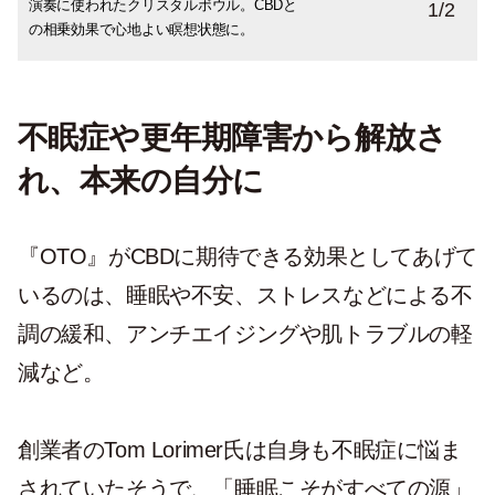
演奏に使われたクリスタルボウル。CBDと
CBDのエッセンスを入れたモクテルもいた
1
/
2
の相乗効果で心地よい瞑想状態に。
だきました。
不眠症や更年期障害から解放さ
れ、本来の自分に
『OTO』がCBDに期待できる効果としてあげて
いるのは、睡眠や不安、ストレスなどによる不
調の緩和、アンチエイジングや肌トラブルの軽
減など。
創業者のTom Lorimer氏は自身も不眠症に悩ま
されていたそうで、「睡眠こそがすべての源」