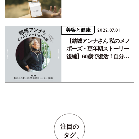
美容と健康
2022.07.01
【結城アンナさん 私のメノ
ポーズ・更年期ストーリー
後編】60歳で復活！自分の
人生は自分で決める、必要な
のは勇気。Vol.8
注目の
タグ