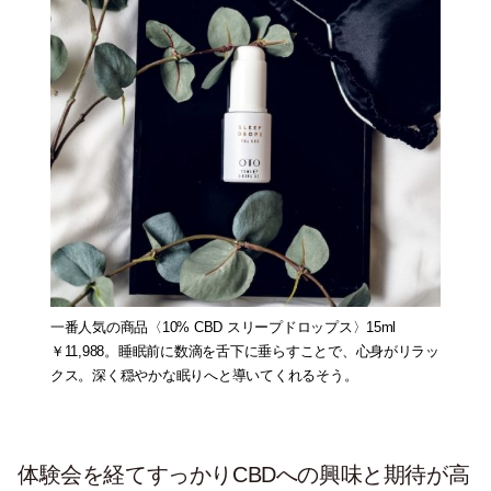
一番人気の商品〈10% CBD スリープドロップス〉15ml
￥11,988。睡眠前に数滴を舌下に垂らすことで、心身がリラッ
クス。深く穏やかな眠りへと導いてくれるそう。
体験会を経てすっかりCBDへの興味と期待が高