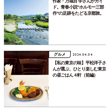
作家・万城目 学さんがガイ
ド。青春小説”ホルモー三部
作”の足跡をたどる京都旅。
グルメ
2024.04.04
【私の東京の味】平松洋子さ
んが選ぶ、ひとり楽しむ東京
の昼ごはん４軒（前編）