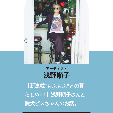
アーティスト
浅野順子
【新連載”もふもふ”との暮
らしVol.1】浅野順子さんと
愛犬ビスちゃんのお話。