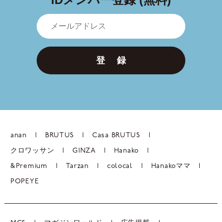
登 録
anan
BRUTUS
Casa BRUTUS
クロワッサン
GINZA
Hanako
&Premium
Tarzan
colocal
Hanakoママ
POPEYE