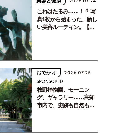
美容と健康
2026.07.24
これはたるみ……！？ 写
真1枚から始まった、新し
い美容ルーティン。【中
川正子さんフォトエッセ
イVol.2】
おでかけ
2026.07.25
SPONSORED
牧野植物園、モーニン
グ、ギャラリー……高知
市内で、史跡も自然もグ
ルメも楽しみ尽くす！
【地元の本屋さんとつく
った町歩きガイド／高知
編Part1】