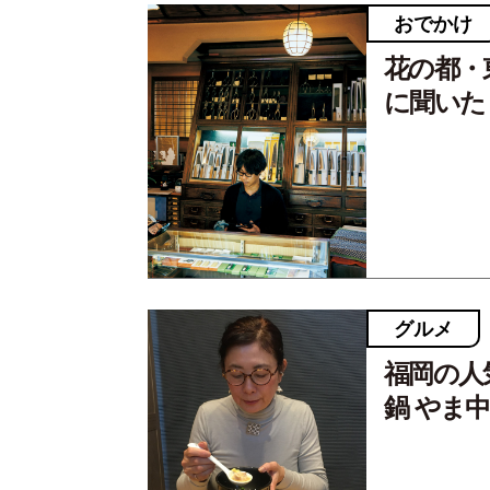
おでかけ
花の都・
に聞いた
グルメ
福岡の人
鍋 やま