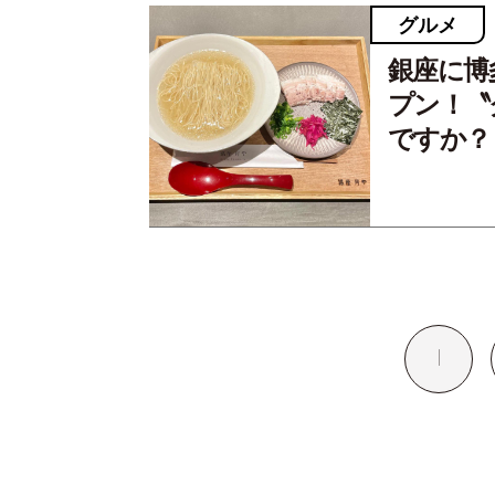
グルメ
銀座に博
プン！〝
ですか？
1