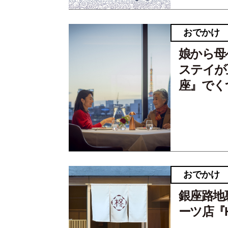
おでかけ
娘から母
ステイが
座』でく
おでかけ
銀座路地
ーツ店『HI