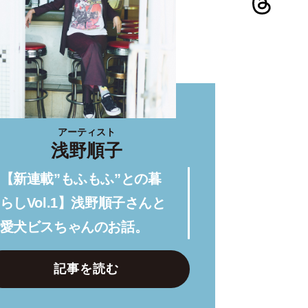
アーティスト
浅野順子
【新連載”もふもふ”との暮
らしVol.1】浅野順子さんと
愛犬ビスちゃんのお話。
記事を読む