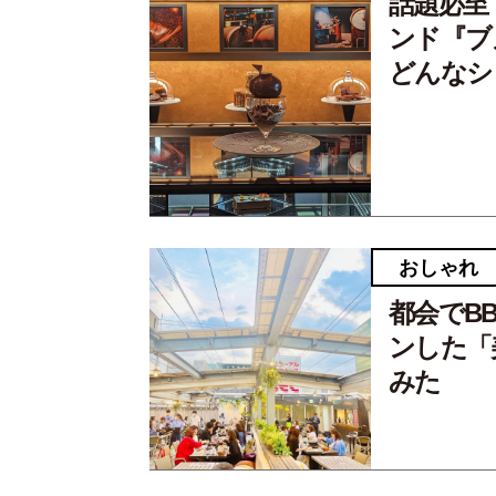
話題必至
ンド『ブ
どんなシ
おしゃれ
都会でB
ンした「
みた