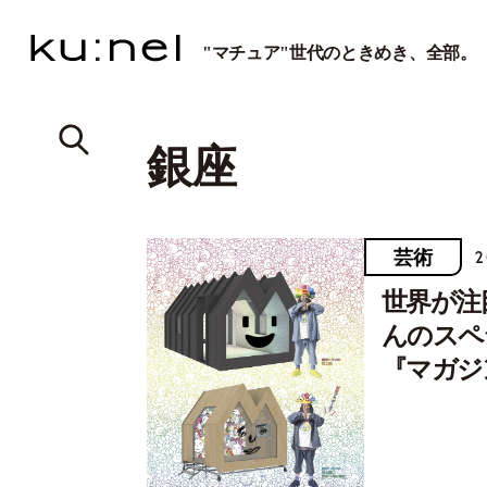
"マチュア"世代のときめき、全部。
銀座
芸術
2
世界が注
んのスペ
『マガジ