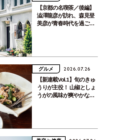
【京都の名喫茶／後編】
澁澤龍彦が訪れ、森見登
美彦が青春時代を過ごし
た文化が息づく居場所。
グルメ
2026.07.26
【新連載Vol.1】旬のきゅ
うりが主役！ 山椒としょ
うがの風味が爽やかな、
夏疲れを癒す10分おかず