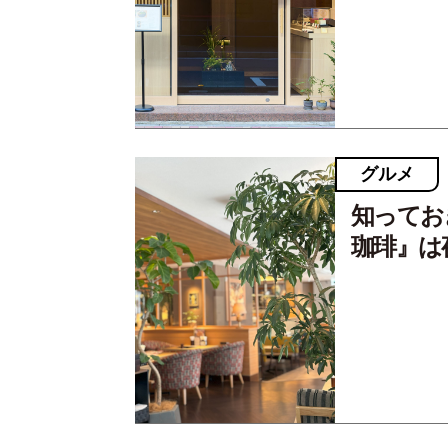
グルメ
知ってお
珈琲』は