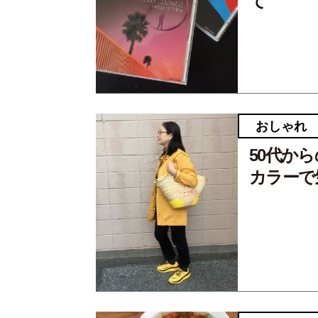
て
おしゃれ
50代か
カラーで