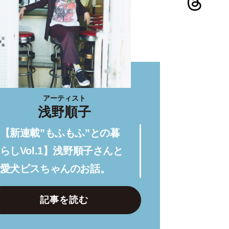
アーティスト
浅野順子
【新連載”もふもふ”との暮
らしVol.1】浅野順子さんと
愛犬ビスちゃんのお話。
記事を読む