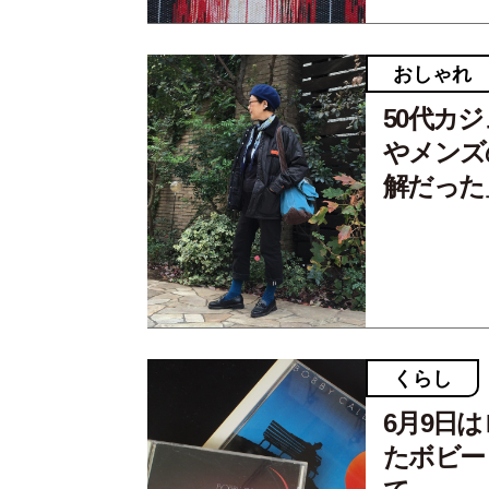
おしゃれ
50代カ
やメンズ
解だった
くらし
6月9日
たボビー