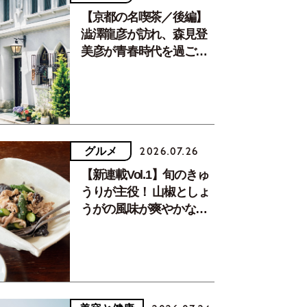
【京都の名喫茶／後編】
澁澤龍彦が訪れ、森見登
美彦が青春時代を過ごし
た文化が息づく居場所。
グルメ
2026.07.26
【新連載Vol.1】旬のきゅ
うりが主役！ 山椒としょ
うがの風味が爽やかな、
夏疲れを癒す10分おかず