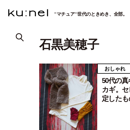
"マチュア"世代のときめき、全部。
石黒美穂子
おしゃれ
50代の
カギ。セ
定したも