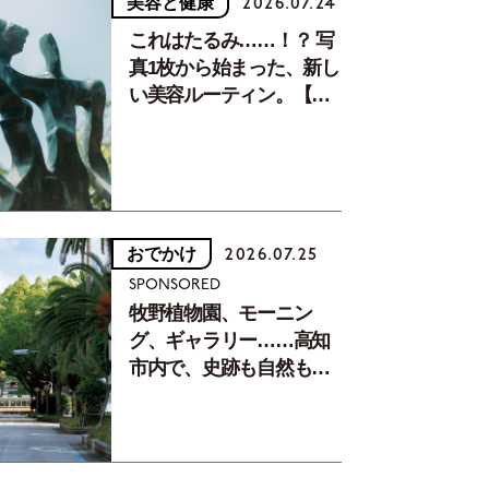
美容と健康
2026.07.24
これはたるみ……！？ 写
真1枚から始まった、新し
い美容ルーティン。【中
川正子さんフォトエッセ
イVol.2】
おでかけ
2026.07.25
SPONSORED
牧野植物園、モーニン
グ、ギャラリー……高知
市内で、史跡も自然もグ
ルメも楽しみ尽くす！
【地元の本屋さんとつく
った町歩きガイド／高知
編Part1】