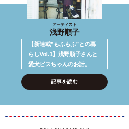
アーティスト
浅野順子
【新連載”もふもふ”との暮
らしVol.1】浅野順子さんと
愛犬ビスちゃんのお話。
記事を読む