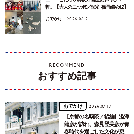
軒。【大人のニッポン観光_福岡編Vol.2】
おでかけ
2026.06.21
RECOMMEND
おすすめ記事
おでかけ
2026.07.19
【京都の名喫茶／後編】澁澤
龍彦が訪れ、森見登美彦が青
春時代を過ごした文化が息づ