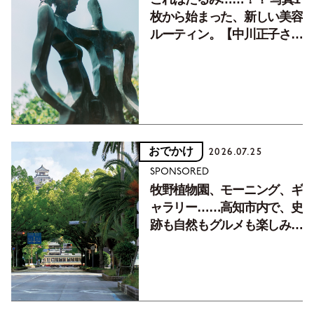
枚から始まった、新しい美容
ルーティン。【中川正子さん
フォトエッセイVol.2】
おでかけ
2026.07.25
SPONSORED
牧野植物園、モーニング、ギ
ャラリー……高知市内で、史
跡も自然もグルメも楽しみ尽
くす！【地元の本屋さんとつ
くった町歩きガイド／高知編
Part1】