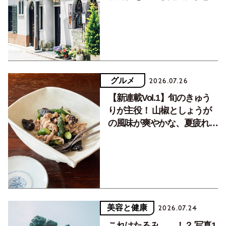
く居場所。
グルメ
2026.07.26
【新連載Vol.1】旬のきゅう
りが主役！ 山椒としょうが
の風味が爽やかな、夏疲れを
癒す10分おかず
美容と健康
2026.07.24
これはたるみ……！？ 写真1