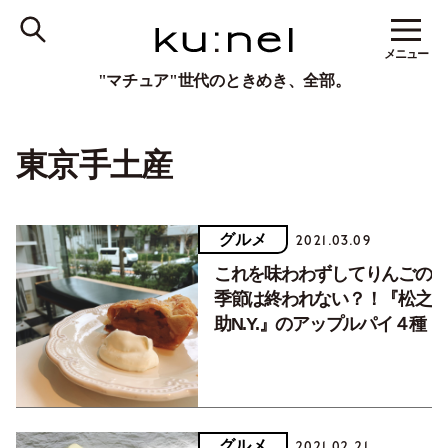
メニュー
"マチュア"世代のときめき、全部。
東京手土産
グルメ
2021.03.09
これを味わわずしてりんごの
季節は終われない？！『松之
助N.Y.』のアップルパイ４種
グルメ
2021.02.21