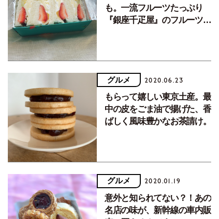
も。一流フルーツたっぷり
『銀座千疋屋』のフルーツサ
ンド。
グルメ
2020.06.23
もらって嬉しい東京土産。最
中の皮をごま油で揚げた、香
ばしく風味豊かなお茶請け。
グルメ
2020.01.19
意外と知られてない？！あの
名店の味が、新幹線の車内販