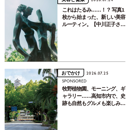
これはたるみ……！？ 写真1
枚から始まった、新しい美容
ルーティン。【中川正子さん
フォトエッセイVol.2】
おでかけ
2026.07.25
SPONSORED
牧野植物園、モーニング、ギ
ャラリー……高知市内で、史
跡も自然もグルメも楽しみ尽
くす！【地元の本屋さんとつ
くった町歩きガイド／高知編
Part1】