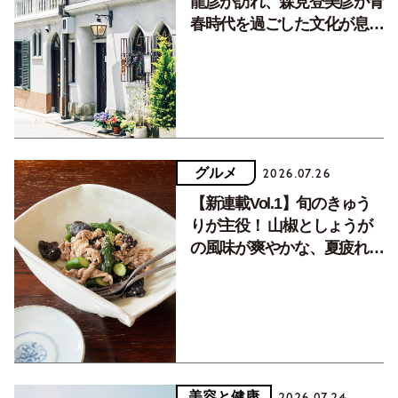
龍彦が訪れ、森見登美彦が青
春時代を過ごした文化が息づ
く居場所。
グルメ
2026.07.26
【新連載Vol.1】旬のきゅう
りが主役！ 山椒としょうが
の風味が爽やかな、夏疲れを
癒す10分おかず
美容と健康
2026.07.24