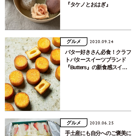
『タケノとおはぎ』
グルメ
2020.09.24
バター好きさん必食！クラフ
トバタースイーツブランド
『Butters』の新食感スイー
ツ。
グルメ
2020.06.25
手土産にも自分へのご褒美に