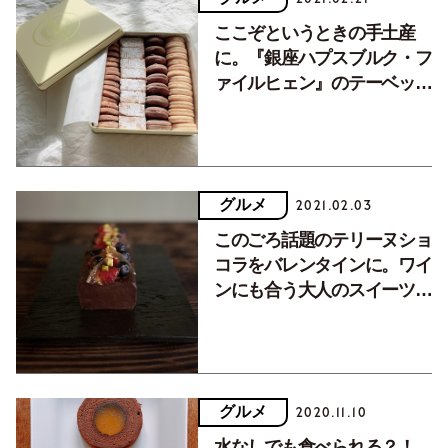
ここぞというときの手土産
に。『銀座ハプスブルク・フ
ァイルヒェン』のテーベッカ
ライ。
グルメ
2021.02.03
このごろ話題のテリーヌショ
コラをバレンタインに。ワイ
ンにも合う大人のスイーツで
す。
グルメ
2020.11.10
水なしでも食べられる？！