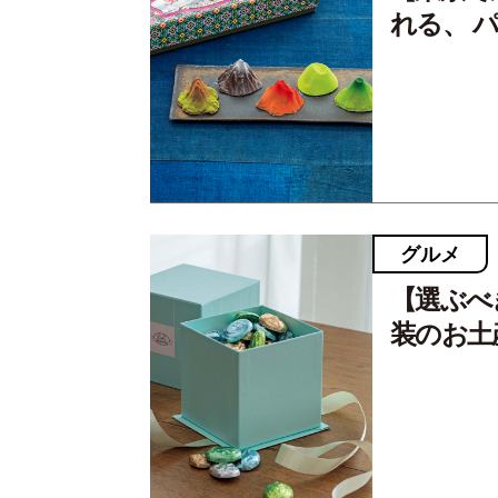
れる、 
グルメ
【選ぶべ
装のお土