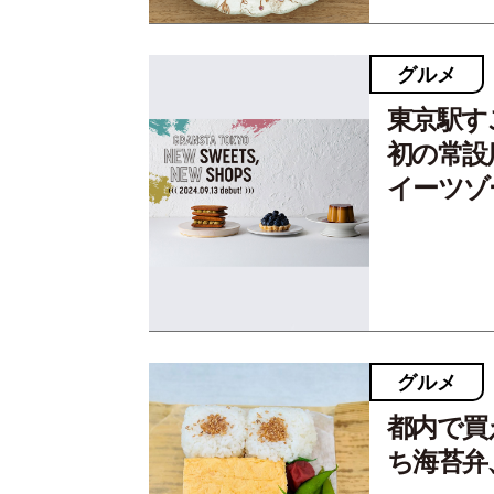
グルメ
東京駅す
初の常設
イーツゾ
グルメ
都内で買
ち海苔弁