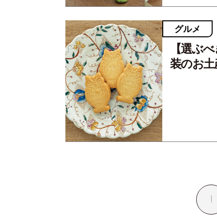
グルメ
【選ぶべ
装のお土
1