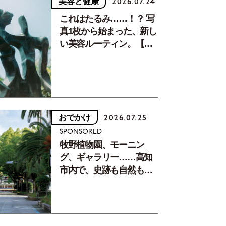
美容と健康
2026.07.24
これはたるみ……！？ 写
真1枚から始まった、新し
い美容ルーティン。【中
川正子さんフォトエッセ
イVol.2】
おでかけ
2026.07.25
SPONSORED
牧野植物園、モーニン
グ、ギャラリー……高知
市内で、史跡も自然もグ
ルメも楽しみ尽くす！
【地元の本屋さんとつく
った町歩きガイド／高知
編Part1】