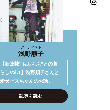
アーティスト
浅野順子
【新連載”もふもふ”との暮
らしVol.1】浅野順子さんと
愛犬ビスちゃんのお話。
記事を読む