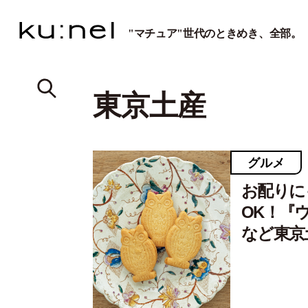
"マチュア"世代のときめき、全部。
東京土産
グルメ
お配りに
OK！『
など東京