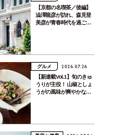
【京都の名喫茶／後編】
澁澤龍彦が訪れ、森見登
美彦が青春時代を過ごし
た文化が息づく居場所。
グルメ
2026.07.26
【新連載Vol.1】旬のきゅ
うりが主役！ 山椒としょ
うがの風味が爽やかな、
夏疲れを癒す10分おかず