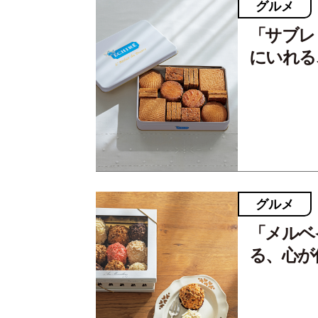
グルメ
「サブレ
にいれる
グルメ
「メルベ
る、心が