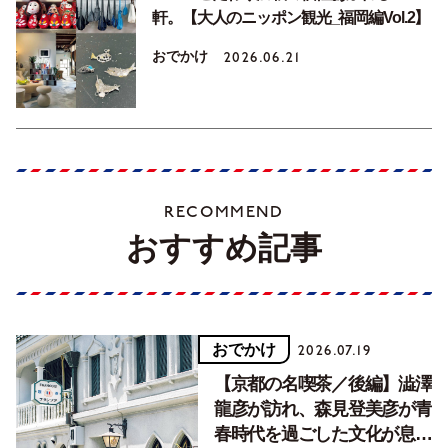
軒。【大人のニッポン観光_福岡編Vol.2】
おでかけ
2026.06.21
RECOMMEND
おすすめ記事
おでかけ
2026.07.19
【京都の名喫茶／後編】澁澤
龍彦が訪れ、森見登美彦が青
春時代を過ごした文化が息づ