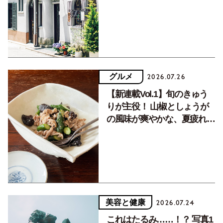
く居場所。
グルメ
2026.07.26
【新連載Vol.1】旬のきゅう
りが主役！ 山椒としょうが
の風味が爽やかな、夏疲れを
癒す10分おかず
美容と健康
2026.07.24
これはたるみ……！？ 写真1