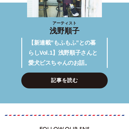
アーティスト
浅野順子
【新連載”もふもふ”との暮
らしVol.1】浅野順子さんと
愛犬ビスちゃんのお話。
記事を読む