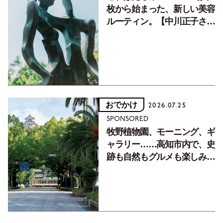
枚から始まった、新しい美容
ルーティン。【中川正子さん
フォトエッセイVol.2】
おでかけ
2026.07.25
SPONSORED
牧野植物園、モーニング、ギ
ャラリー……高知市内で、史
跡も自然もグルメも楽しみ尽
くす！【地元の本屋さんとつ
くった町歩きガイド／高知編
Part1】