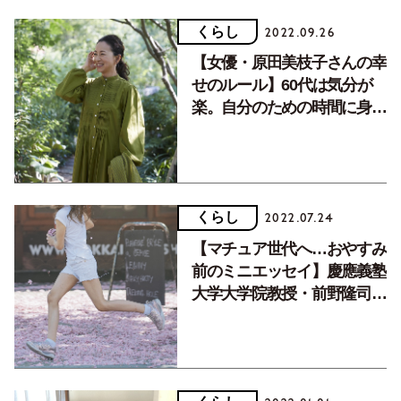
くらし
2022.09.26
【女優・原田美枝子さんの幸
せのルール】60代は気分が
楽。自分のための時間に身を
委ねて楽しく
くらし
2022.07.24
【マチュア世代へ…おやすみ
前のミニエッセイ】慶應義塾
大学大学院教授・前野隆司さ
ん「『幸せ』に気をつけよ
う」