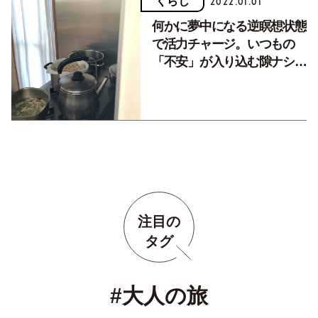
くらし
2022.01.01
何かに夢中になる逆瞑想状態
で活力チャージ。いつもの
「不安」が入り込む隙ナシの
ハッピーアワー。
注目の
タグ
#大人の旅