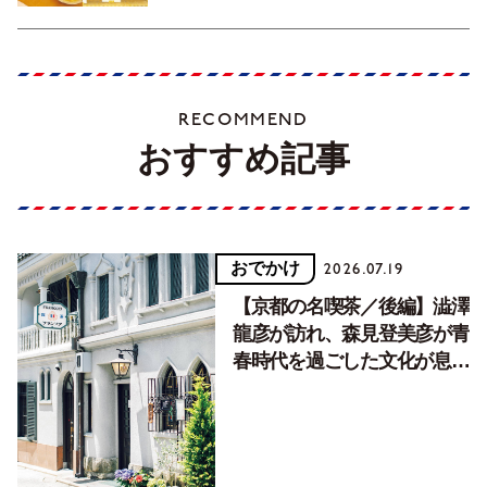
RECOMMEND
おすすめ記事
おでかけ
2026.07.19
【京都の名喫茶／後編】澁澤
龍彦が訪れ、森見登美彦が青
春時代を過ごした文化が息づ
く居場所。