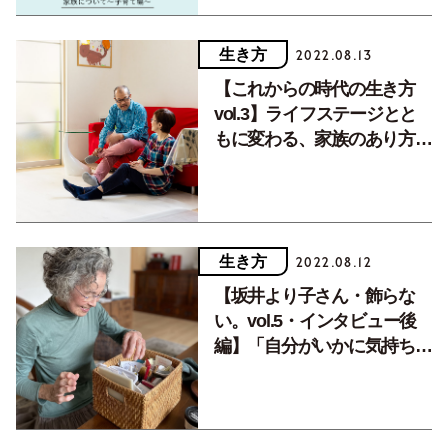
生き方
2022.08.13
【これからの時代の生き方
vol.3】ライフステージとと
もに変わる、家族のあり方ー
村上康子さん、誠さん
生き方
2022.08.12
【坂井より子さん・飾らな
い。vol.5・インタビュー後
編】「自分がいかに気持ちよ
く過ごせるか、それだけなん
です」