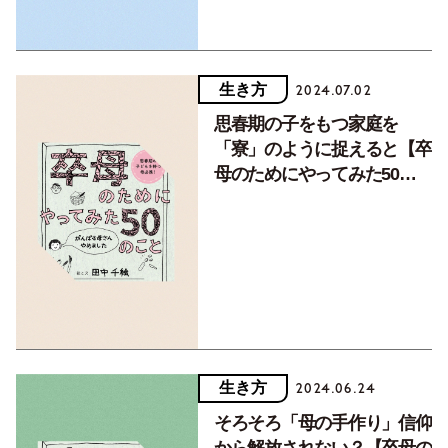
生き方
2024.07.02
思春期の子をもつ家庭を
「寮」のように捉えると【卒
母のためにやってみた50の
ことvol.3】
生き方
2024.06.24
そろそろ「母の手作り」信仰
から解放されない？【卒母の