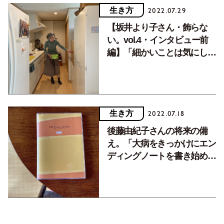
生き方
2022.07.29
【坂井より子さん・飾らな
い。vol.4・インタビュー前
編】「細かいことは気にしな
い。でも、日々の感謝は忘れ
ずに」
生き方
2022.07.18
後藤由紀子さんの将来の備
え。「大病をきっかけにエン
ディングノートを書き始めま
した」