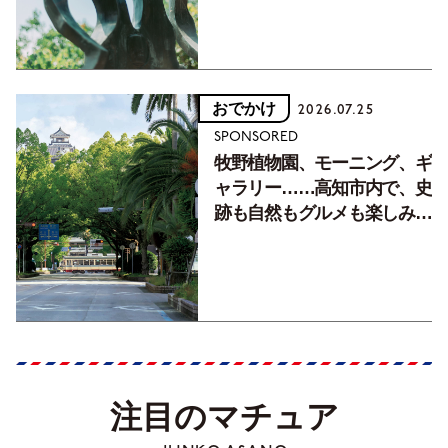
おでかけ
2026.07.25
SPONSORED
牧野植物園、モーニング、ギ
ャラリー……高知市内で、史
跡も自然もグルメも楽しみ尽
くす！【地元の本屋さんとつ
くった町歩きガイド／高知編
Part1】
注目のマチュア