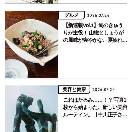
グルメ
2026.07.26
【新連載Vol.1】旬のきゅう
りが主役！ 山椒としょうが
の風味が爽やかな、夏疲れを
癒す10分おかず
美容と健康
2026.07.24
これはたるみ……！？ 写真1
枚から始まった、新しい美容
ルーティン。【中川正子さん
フォトエッセイVol.2】