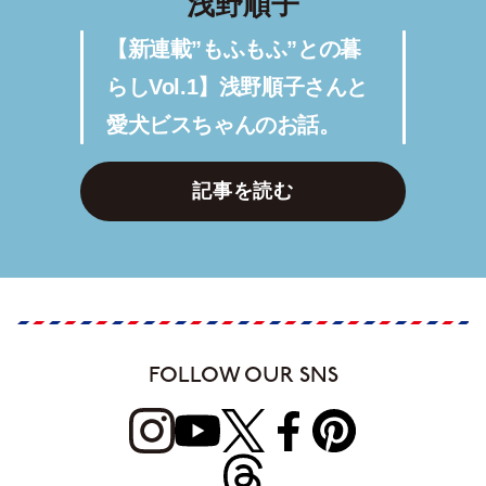
浅野順子
【新連載”もふもふ”との暮
らしVol.1】浅野順子さんと
愛犬ビスちゃんのお話。
記事を読む
FOLLOW OUR SNS