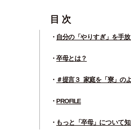
目 次
自分の「やりすぎ」を手放
卒母とは？
＃提言３_家庭を「寮」の
PROFILE
もっと「卒母」について知