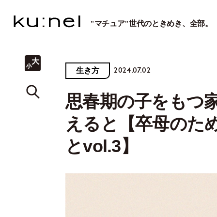
"マチュア"世代のときめき、全部。
2024.07.02
生き方
思春期の子をもつ
えると【卒母のため
とvol.3】