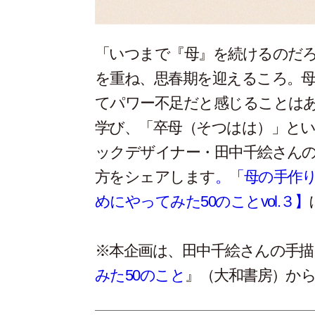
「いつまで『母』を続けるのだ
を重ね、思春期を迎えるころ。
てパワー不足だと感じることは
学び、「卒母（そつはは）」と
ックデザイナー・田中千絵さん
方をシェアします
。「母の手作
めにやってみた50のことvol.３】
※本企画は、田中千絵さんの手描
みた50のこと
』（大和書房）か