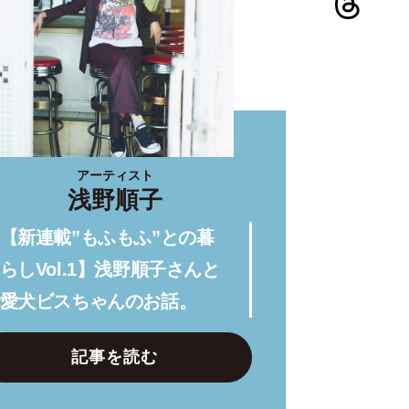
アーティスト
浅野順子
【新連載”もふもふ”との暮
らしVol.1】浅野順子さんと
愛犬ビスちゃんのお話。
記事を読む