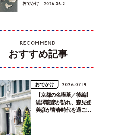
おでかけ
2026.06.21
RECOMMEND
おすすめ記事
おでかけ
2026.07.19
【京都の名喫茶／後編】
澁澤龍彦が訪れ、森見登
美彦が青春時代を過ごし
た文化が息づく居場所。