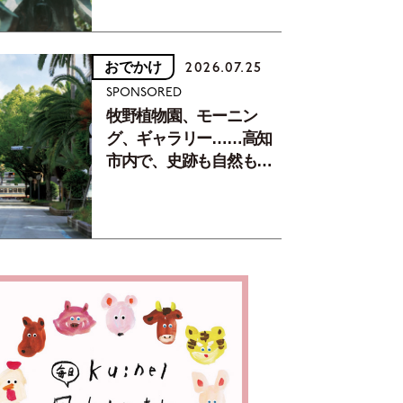
おでかけ
2026.07.25
SPONSORED
牧野植物園、モーニン
グ、ギャラリー……高知
市内で、史跡も自然もグ
ルメも楽しみ尽くす！
【地元の本屋さんとつく
った町歩きガイド／高知
編Part1】