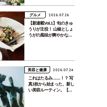
グルメ
2026.07.26
【新連載Vol.1】旬のきゅ
うりが主役！ 山椒としょ
うがの風味が爽やかな、
夏疲れを癒す10分おかず
美容と健康
2026.07.24
これはたるみ……！？ 写
真1枚から始まった、新し
い美容ルーティン。【中
川正子さんフォトエッセ
イVol.2】