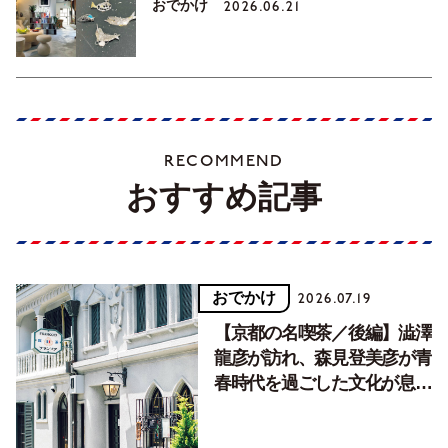
おでかけ
2026.06.21
RECOMMEND
おすすめ記事
おでかけ
2026.07.19
【京都の名喫茶／後編】澁澤
龍彦が訪れ、森見登美彦が青
春時代を過ごした文化が息づ
く居場所。