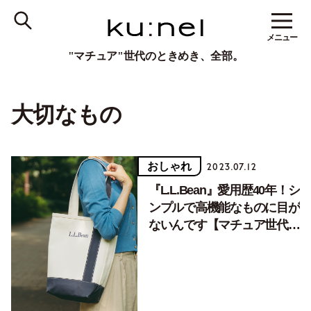
メニュー
"マチュア"世代のときめき、全部。
大切なもの
おしゃれ
2023.07.12
『L.L.Bean』愛用歴40年！シ
ンプルで高機能なものに目が
ないんです【マチュア世代の
おしゃれサンプル＃10】