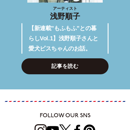
アーティスト
浅野順子
【新連載”もふもふ”との暮
らしVol.1】浅野順子さんと
愛犬ビスちゃんのお話。
記事を読む
FOLLOW OUR SNS