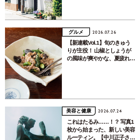
グルメ
2026.07.26
【新連載Vol.1】旬のきゅう
りが主役！ 山椒としょうが
の風味が爽やかな、夏疲れを
癒す10分おかず
美容と健康
2026.07.24
これはたるみ……！？ 写真1
枚から始まった、新しい美容
ルーティン。【中川正子さん