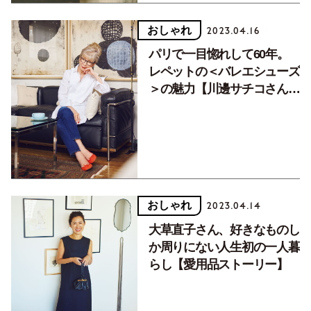
おしゃれ
2023.04.16
パリで一目惚れして60年。
レペットの＜バレエシューズ
＞の魅力【川邊サチコさんの
愛用品】
おしゃれ
2023.04.14
大草直子さん、好きなものし
か周りにない人生初の一人暮
らし【愛用品ストーリー】