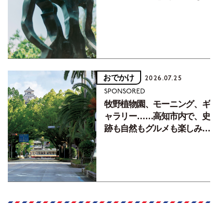
フォトエッセイVol.2】
おでかけ
2026.07.25
SPONSORED
牧野植物園、モーニング、ギ
ャラリー……高知市内で、史
跡も自然もグルメも楽しみ尽
くす！【地元の本屋さんとつ
くった町歩きガイド／高知編
Part1】