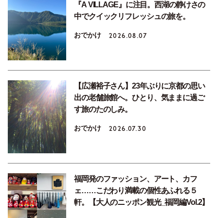
『A VILLAGE』に注目。西湖の静けさの
中でクイックリフレッシュの旅を。
おでかけ
2026.08.07
【広瀬裕子さん】23年ぶりに京都の思い
出の老舗旅館へ。ひとり、気ままに過ご
す旅のたのしみ。
おでかけ
2026.07.30
福岡発のファッション、アート、カフ
ェ……こだわり満載の個性あふれる５
軒。【大人のニッポン観光_福岡編Vol.2】