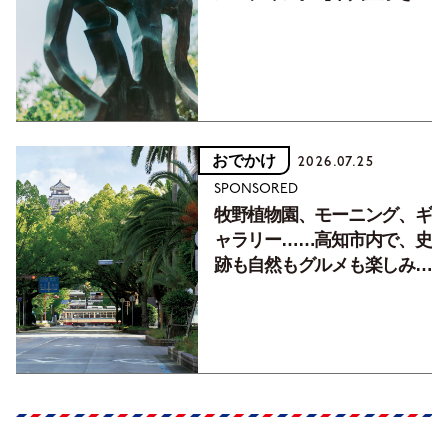
フォトエッセイVol.2】
おでかけ
2026.07.25
SPONSORED
牧野植物園、モーニング、ギ
ャラリー……高知市内で、史
跡も自然もグルメも楽しみ尽
くす！【地元の本屋さんとつ
くった町歩きガイド／高知編
Part1】