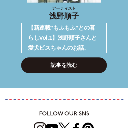
アーティスト
浅野順子
【新連載”もふもふ”との暮
らしVol.1】浅野順子さんと
愛犬ビスちゃんのお話。
記事を読む
FOLLOW OUR SNS