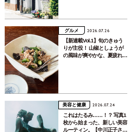
グルメ
2026.07.26
【新連載Vol.1】旬のきゅう
りが主役！ 山椒としょうが
の風味が爽やかな、夏疲れを
癒す10分おかず
美容と健康
2026.07.24
これはたるみ……！？ 写真1
枚から始まった、新しい美容
ルーティン。【中川正子さん