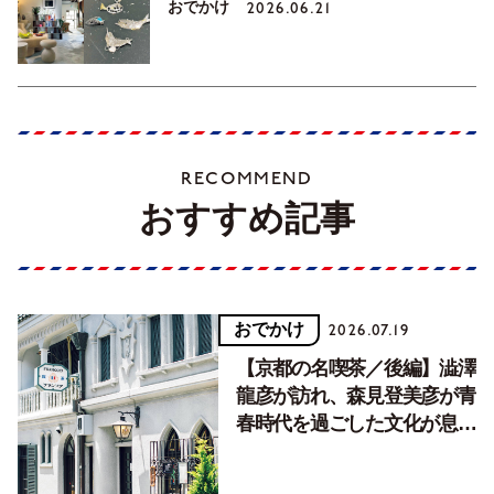
おでかけ
2026.06.21
RECOMMEND
おすすめ記事
おでかけ
2026.07.19
【京都の名喫茶／後編】澁澤
龍彦が訪れ、森見登美彦が青
春時代を過ごした文化が息づ
く居場所。