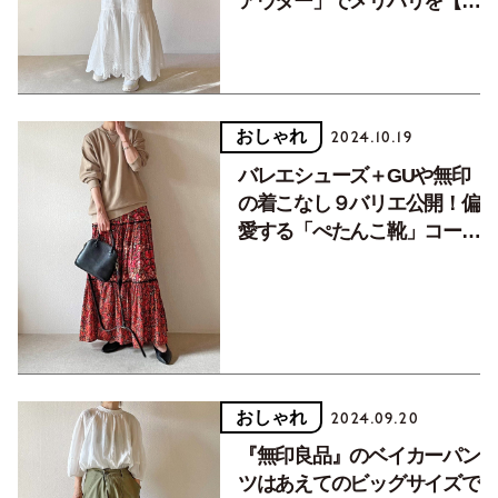
アウター」でメリハリを【ア
ウター５スタイル】
おしゃれ
2024.10.19
バレエシューズ＋GUや無印
の着こなし９バリエ公開！偏
愛する「ぺたんこ靴」コーデ
術／前編
おしゃれ
2024.09.20
『無印良品』のベイカーパン
ツはあえてのビッグサイズで