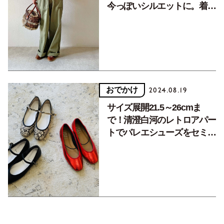
今っぽいシルエットに。着こ
なし５スタイル
おでかけ
2024.08.19
サイズ展開21.5～26cmま
で！清澄白河のレトロアパー
トでバレエシューズをセミオ
ーダー