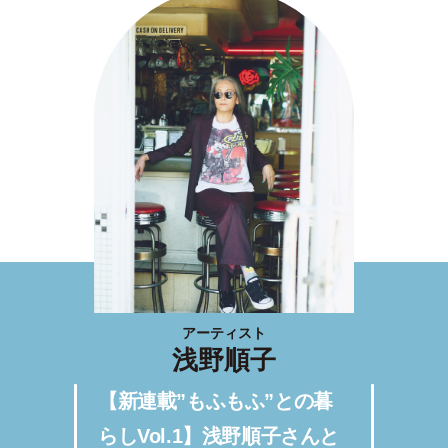
アーティスト
浅野順子
【新連載”もふもふ”との暮
らしVol.1】浅野順子さんと