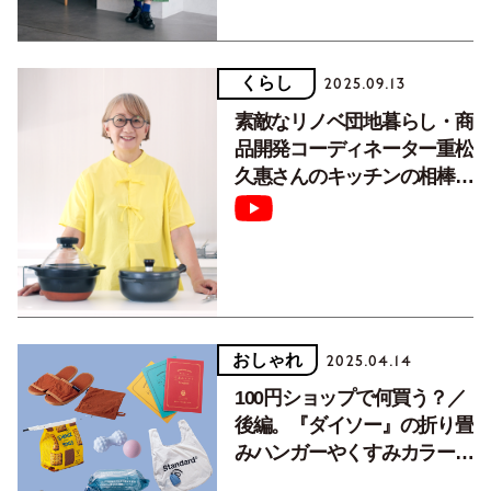
くらし
2025.09.13
素敵なリノベ団地暮らし・商
品開発コーディネーター重松
久惠さんのキッチンの相棒道
具【動画つき】
おしゃれ
2025.04.14
100円ショップで何買う？／
後編。『ダイソー』の折り畳
みハンガーやくすみカラーの
エクササイズグッズなど厳選