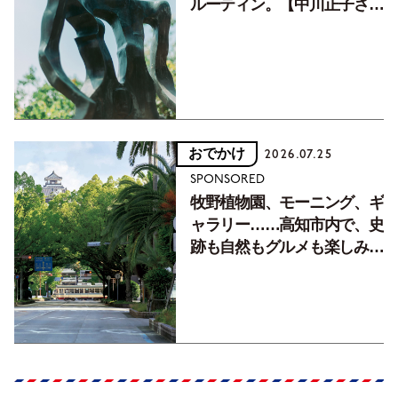
ルーティン。【中川正子さん
フォトエッセイVol.2】
おでかけ
2026.07.25
SPONSORED
牧野植物園、モーニング、ギ
ャラリー……高知市内で、史
跡も自然もグルメも楽しみ尽
くす！【地元の本屋さんとつ
くった町歩きガイド／高知編
Part1】