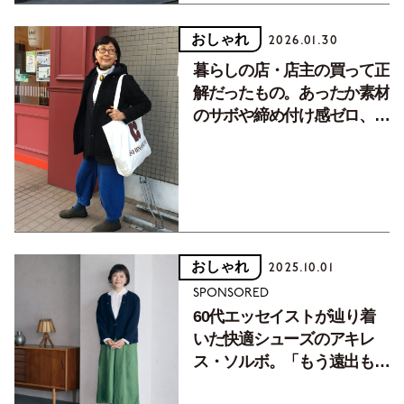
おしゃれ
2026.01.30
暮らしの店・店主の買って正
解だったもの。あったか素材
のサボや締め付け感ゼロ、シ
ルク成分配合のレギンスなど
おしゃれ
2025.10.01
SPONSORED
60代エッセイストが辿り着
いた快適シューズのアキレ
ス・ソルボ。「もう遠出も立
ちっぱなしも怖くないです」