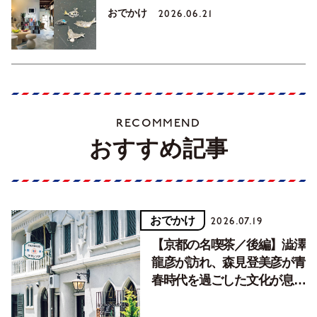
おでかけ
2026.06.21
RECOMMEND
おすすめ記事
おでかけ
2026.07.19
【京都の名喫茶／後編】澁澤
龍彦が訪れ、森見登美彦が青
春時代を過ごした文化が息づ
く居場所。