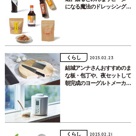
になる魔法のドレッシングな
ど【買って正解／食材・調味
料】
くらし
2025.02.23
結城アンナさんおすすめのま
な板・包丁や、夜セットして
朝完成のヨーグルトメーカー
【買って正解／調理道具・キ
ッチン家電】
くらし
2025.02.21