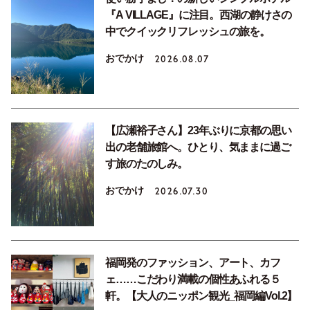
『A VILLAGE』に注目。西湖の静けさの
中でクイックリフレッシュの旅を。
おでかけ
2026.08.07
【広瀬裕子さん】23年ぶりに京都の思い
出の老舗旅館へ。ひとり、気ままに過ご
す旅のたのしみ。
おでかけ
2026.07.30
福岡発のファッション、アート、カフ
ェ……こだわり満載の個性あふれる５
軒。【大人のニッポン観光_福岡編Vol.2】