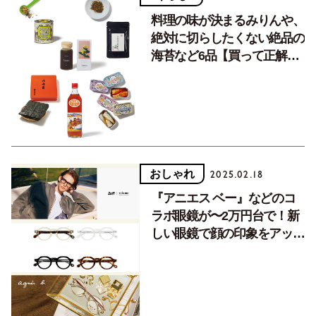
料理の味が決まるみりんや、
絶対に切らしたくない絶品の
海苔など6品【買って正解／
食材・調味料】
おしゃれ
2025.02.18
『アニエス ベー』などのコ
ラボ眼鏡が〜2万円台で！新
しい眼鏡で顔の印象をアップ
デート