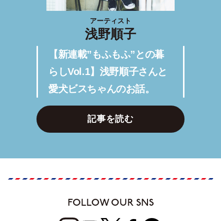
アーティスト
浅野順子
【新連載”もふもふ”との暮
らしVol.1】浅野順子さんと
愛犬ビスちゃんのお話。
記事を読む
FOLLOW OUR SNS