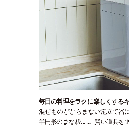
毎日の料理をラクに楽しくする
混ぜものがからまない泡立て器
半円形のまな板......。賢い道