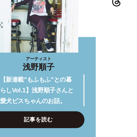
アーティスト
浅野順子
【新連載”もふもふ”との暮
らしVol.1】浅野順子さんと
愛犬ビスちゃんのお話。
記事を読む