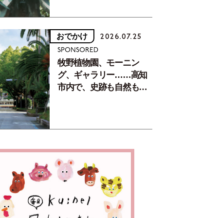
おでかけ
2026.07.25
SPONSORED
牧野植物園、モーニン
グ、ギャラリー……高知
市内で、史跡も自然もグ
ルメも楽しみ尽くす！
【地元の本屋さんとつく
った町歩きガイド／高知
編Part1】