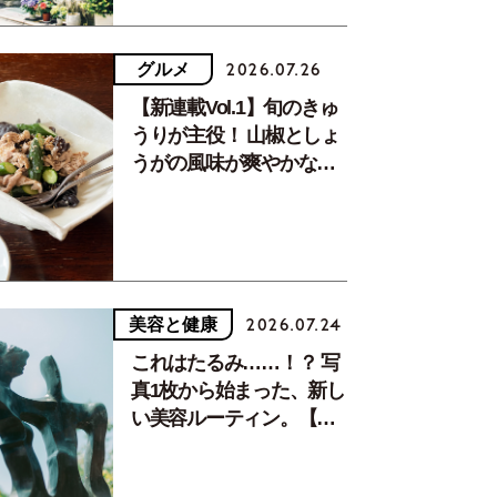
グルメ
2026.07.26
【新連載Vol.1】旬のきゅ
うりが主役！ 山椒としょ
うがの風味が爽やかな、
夏疲れを癒す10分おかず
美容と健康
2026.07.24
これはたるみ……！？ 写
真1枚から始まった、新し
い美容ルーティン。【中
川正子さんフォトエッセ
イVol.2】