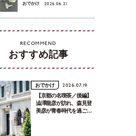
おでかけ
2026.06.21
RECOMMEND
おすすめ記事
おでかけ
2026.07.19
【京都の名喫茶／後編】
澁澤龍彦が訪れ、森見登
美彦が青春時代を過ごし
た文化が息づく居場所。