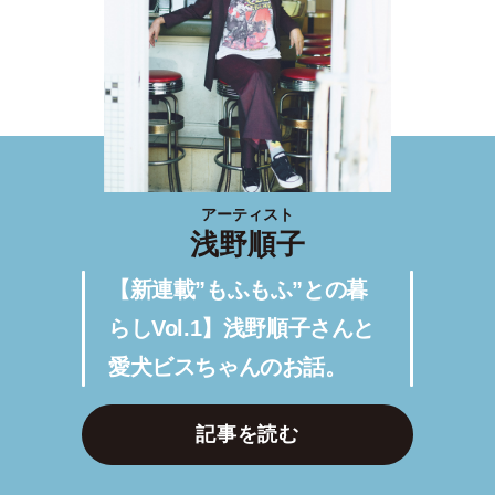
アーティスト
浅野順子
【新連載”もふもふ”との暮
らしVol.1】浅野順子さんと
愛犬ビスちゃんのお話。
記事を読む