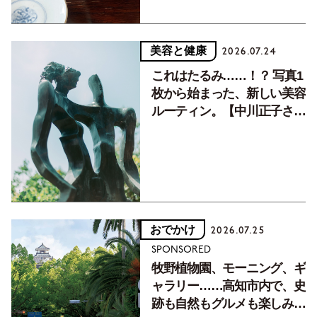
美容と健康
2026.07.24
これはたるみ……！？ 写真1
枚から始まった、新しい美容
ルーティン。【中川正子さん
フォトエッセイVol.2】
おでかけ
2026.07.25
SPONSORED
牧野植物園、モーニング、ギ
ャラリー……高知市内で、史
跡も自然もグルメも楽しみ尽