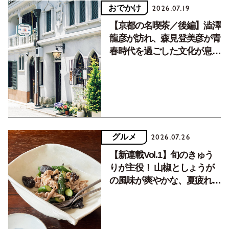
おでかけ
2026.07.19
【京都の名喫茶／後編】澁澤
龍彦が訪れ、森見登美彦が青
春時代を過ごした文化が息づ
く居場所。
グルメ
2026.07.26
【新連載Vol.1】旬のきゅう
りが主役！ 山椒としょうが
の風味が爽やかな、夏疲れを
癒す10分おかず