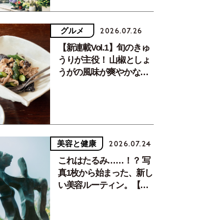
グルメ
2026.07.26
【新連載Vol.1】旬のきゅ
うりが主役！ 山椒としょ
うがの風味が爽やかな、
夏疲れを癒す10分おかず
美容と健康
2026.07.24
これはたるみ……！？ 写
真1枚から始まった、新し
い美容ルーティン。【中
川正子さんフォトエッセ
イVol.2】