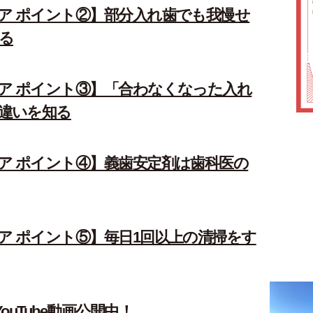
ア ポイント②】部分入れ歯でも我慢せ
る
ア ポイント③】「合わなくなった入れ
違いを知る
ア ポイント④】義歯安定剤は歯科医の
ア ポイント⑤】毎日1回以上の清掃をす
uTube動画公開中！