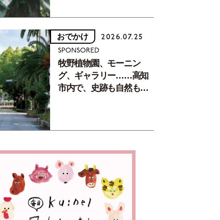
おでかけ
2026.07.25
SPONSORED
牧野植物園、モーニン
グ、ギャラリー……高知
市内で、史跡も自然もグ
ルメも楽しみ尽くす！
【地元の本屋さんとつく
った町歩きガイド／高知
編Part1】