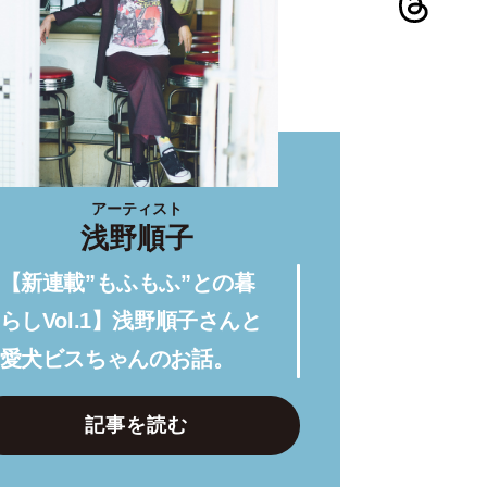
アーティスト
浅野順子
【新連載”もふもふ”との暮
らしVol.1】浅野順子さんと
愛犬ビスちゃんのお話。
記事を読む