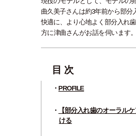
現役のモデルとして、モデルの
曲久美子さんは約3年前から部分
快適に、より心地よく部分入れ
方に津曲さんがお話を伺います
目 次
PROFILE
【部分入れ歯のオーラルケ
ける