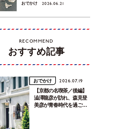
おでかけ
2026.06.21
RECOMMEND
おすすめ記事
おでかけ
2026.07.19
【京都の名喫茶／後編】
澁澤龍彦が訪れ、森見登
美彦が青春時代を過ごし
た文化が息づく居場所。