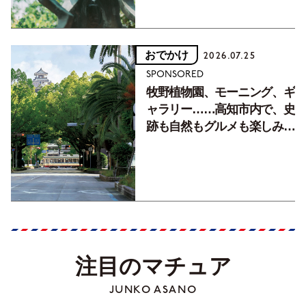
おでかけ
2026.07.25
SPONSORED
牧野植物園、モーニング、ギ
ャラリー……高知市内で、史
跡も自然もグルメも楽しみ尽
くす！【地元の本屋さんとつ
くった町歩きガイド／高知編
Part1】
注目のマチュア
JUNKO ASANO