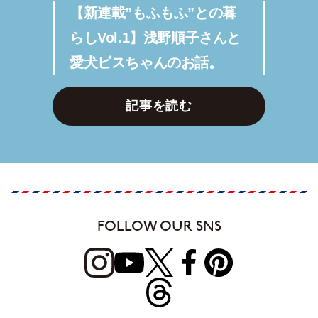
【新連載”もふもふ”との暮
らしVol.1】浅野順子さんと
愛犬ビスちゃんのお話。
記事を読む
FOLLOW OUR SNS