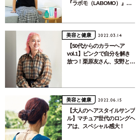
『ラボモ（LABOMO）』で
指通りもよくなり髪の変化に
感激です。
美容と健康
2022.03.14
【50代からのカラーヘア
vol.1】ピンクで自分を解き
放つ！栗原友さん、安野とも
こさんのヘアスタイル。
美容と健康
2022.06.15
【大人のヘアスタイルサンプ
ル】マチュア世代のロングヘ
アは、スペシャル感大！