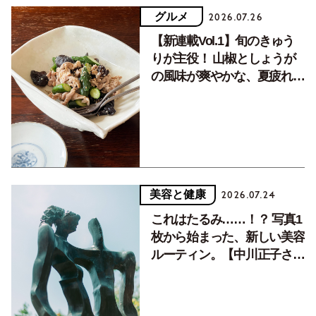
グルメ
2026.07.26
【新連載Vol.1】旬のきゅう
りが主役！ 山椒としょうが
の風味が爽やかな、夏疲れを
癒す10分おかず
美容と健康
2026.07.24
これはたるみ……！？ 写真1
枚から始まった、新しい美容
ルーティン。【中川正子さん
フォトエッセイVol.2】