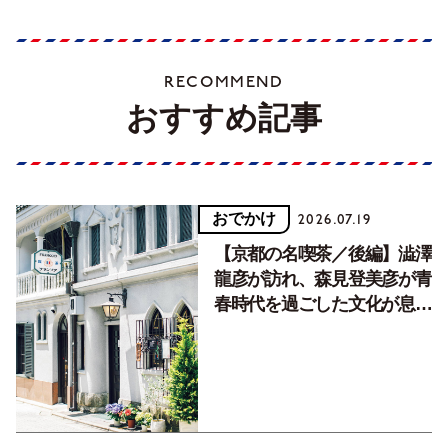
RECOMMEND
おすすめ記事
おでかけ
2026.07.19
【京都の名喫茶／後編】澁澤
龍彦が訪れ、森見登美彦が青
春時代を過ごした文化が息づ
く居場所。