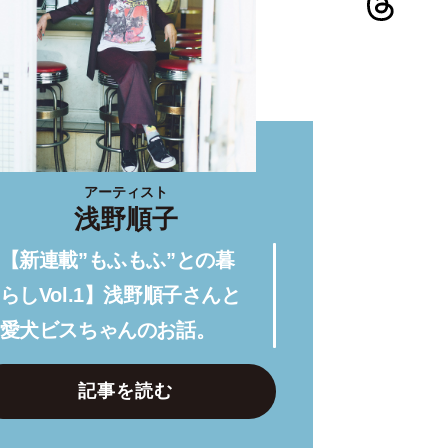
アーティスト
浅野順子
【新連載”もふもふ”との暮
らしVol.1】浅野順子さんと
愛犬ビスちゃんのお話。
記事を読む