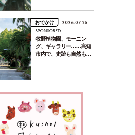
おでかけ
2026.07.25
SPONSORED
牧野植物園、モーニン
グ、ギャラリー……高知
市内で、史跡も自然もグ
ルメも楽しみ尽くす！
【地元の本屋さんとつく
った町歩きガイド／高知
編Part1】