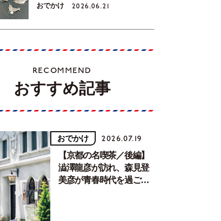
おでかけ
2026.06.21
RECOMMEND
おすすめ記事
おでかけ
2026.07.19
【京都の名喫茶／後編】
澁澤龍彦が訪れ、森見登
美彦が青春時代を過ごし
た文化が息づく居場所。