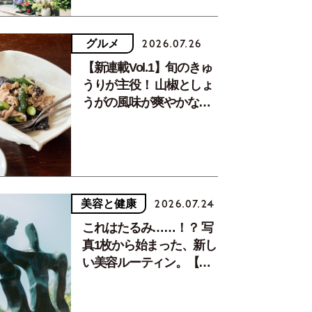
グルメ
2026.07.26
【新連載Vol.1】旬のきゅ
うりが主役！ 山椒としょ
うがの風味が爽やかな、
夏疲れを癒す10分おかず
美容と健康
2026.07.24
これはたるみ……！？ 写
真1枚から始まった、新し
い美容ルーティン。【中
川正子さんフォトエッセ
イVol.2】