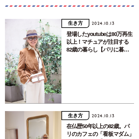
生き方
2024.10.13
登場したyoutubeは80万再生
以上！マチュアが注目する
82歳の暮らし【パリに暮ら
す日本人マダムvol.2】
生き方
2024.10.13
在仏歴50年以上の82歳。パ
リのカフェの「看板マダム」