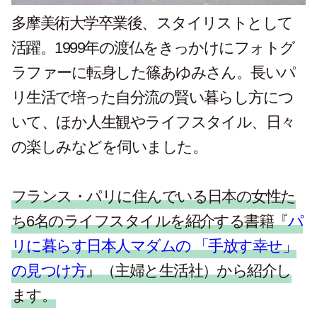
多摩美術大学卒業後、スタイリストとして
活躍。1999年の渡仏をきっかけにフォトグ
ラファーに転身した篠あゆみさん。長いパ
リ生活で培った自分流の賢い暮らし方につ
いて、ほか人生観やライフスタイル、日々
の楽しみなどを伺いました。
フランス・パリに住んでいる日本の女性た
ち6名のライフスタイルを紹介する書籍『
パ
リに暮らす日本人マダムの 「手放す幸せ」
の見つけ方
』（主婦と生活社）から紹介し
ます。