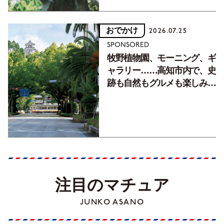
おでかけ
2026.07.25
SPONSORED
牧野植物園、モーニング、ギ
ャラリー……高知市内で、史
跡も自然もグルメも楽しみ尽
くす！【地元の本屋さんとつ
くった町歩きガイド／高知編
Part1】
注目のマチュア
JUNKO ASANO