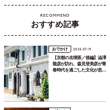
RECOMMEND
おすすめ記事
おでかけ
2026.07.19
【京都の名喫茶／後編】澁澤
龍彦が訪れ、森見登美彦が青
春時代を過ごした文化が息づ
く居場所。