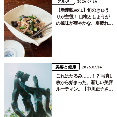
グルメ
2026.07.26
【新連載Vol.1】旬のきゅう
りが主役！ 山椒としょうが
の風味が爽やかな、夏疲れを
癒す10分おかず
美容と健康
2026.07.24
これはたるみ……！？ 写真1
枚から始まった、新しい美容
ルーティン。【中川正子さん
フォトエッセイVol.2】