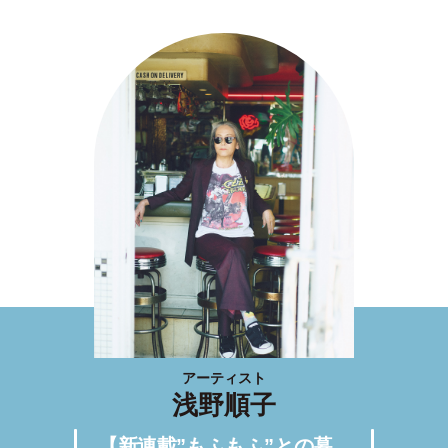
アーティスト
浅野順子
【新連載”もふもふ”との暮