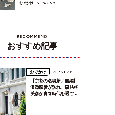
おでかけ
2026.06.21
RECOMMEND
おすすめ記事
おでかけ
2026.07.19
【京都の名喫茶／後編】
澁澤龍彦が訪れ、森見登
美彦が青春時代を過ごし
た文化が息づく居場所。