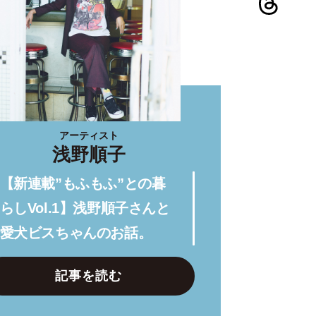
アーティスト
浅野順子
【新連載”もふもふ”との暮
らしVol.1】浅野順子さんと
愛犬ビスちゃんのお話。
記事を読む