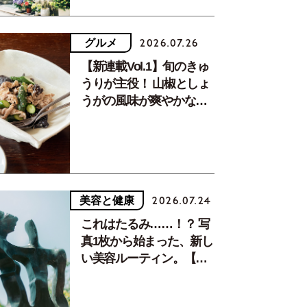
グルメ
2026.07.26
【新連載Vol.1】旬のきゅ
うりが主役！ 山椒としょ
うがの風味が爽やかな、
夏疲れを癒す10分おかず
美容と健康
2026.07.24
これはたるみ……！？ 写
真1枚から始まった、新し
い美容ルーティン。【中
川正子さんフォトエッセ
イVol.2】