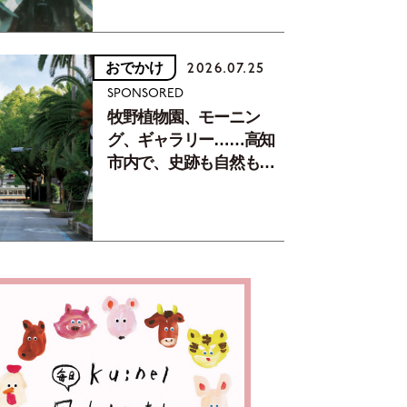
おでかけ
2026.07.25
SPONSORED
牧野植物園、モーニン
グ、ギャラリー……高知
市内で、史跡も自然もグ
ルメも楽しみ尽くす！
【地元の本屋さんとつく
った町歩きガイド／高知
編Part1】