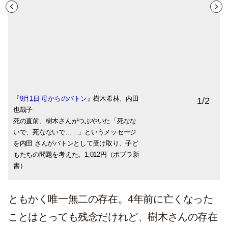
『
樹木希林（AP／アフロ） 1943年～2018
9月1日 母からのバトン
』樹木希林、内田
1
/
2
也哉子
年。女優。文学座演劇研究所出身。独自の
死の直前、樹木さんがつぶやいた「死なな
存在感で映画などで活躍。61歳で乳がんに
いで、死なないで……」というメッセージ
かかり、70歳で全身がんを公表。日本アカ
を内田 さんがバトンとして受け取り、子ど
デミー賞主演女優賞など
もたちの問題を考えた。1,012円（ポプラ新
書）
ともかく唯一無二の存在。4年前に亡くなった
ことはとっても残念だけれど、樹木さんの存在