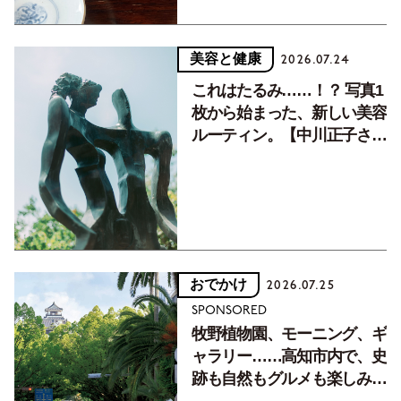
美容と健康
2026.07.24
これはたるみ……！？ 写真1
枚から始まった、新しい美容
ルーティン。【中川正子さん
フォトエッセイVol.2】
おでかけ
2026.07.25
SPONSORED
牧野植物園、モーニング、ギ
ャラリー……高知市内で、史
跡も自然もグルメも楽しみ尽
くす！【地元の本屋さんとつ