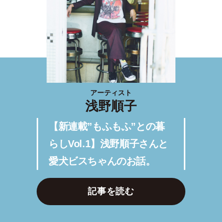
アーティスト
浅野順子
【新連載”もふもふ”との暮
らしVol.1】浅野順子さんと
愛犬ビスちゃんのお話。
記事を読む