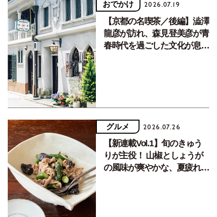
おでかけ
2026.07.19
【京都の名喫茶／後編】澁澤
龍彦が訪れ、森見登美彦が青
春時代を過ごした文化が息づ
く居場所。
グルメ
2026.07.26
【新連載Vol.1】旬のきゅう
りが主役！ 山椒としょうが
の風味が爽やかな、夏疲れを
癒す10分おかず