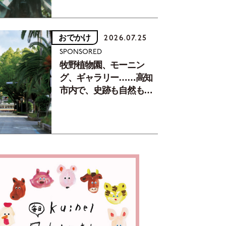
おでかけ
2026.07.25
SPONSORED
牧野植物園、モーニン
グ、ギャラリー……高知
市内で、史跡も自然もグ
ルメも楽しみ尽くす！
【地元の本屋さんとつく
った町歩きガイド／高知
編Part1】