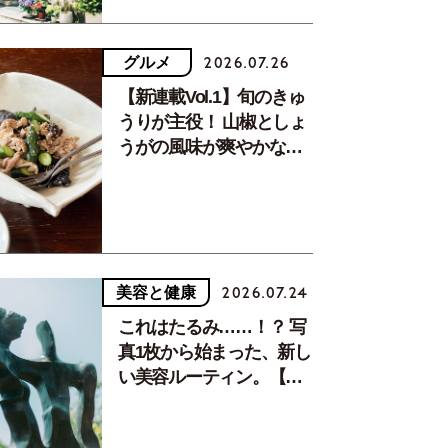
グルメ
2026.07.26
【新連載Vol.1】旬のきゅ
うりが主役！ 山椒としょ
うがの風味が爽やかな、
夏疲れを癒す10分おかず
美容と健康
2026.07.24
これはたるみ……！？ 写
真1枚から始まった、新し
い美容ルーティン。【中
川正子さんフォトエッセ
イVol.2】