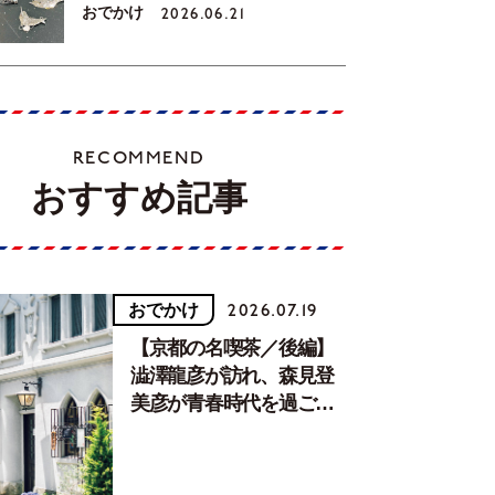
おでかけ
2026.06.21
RECOMMEND
おすすめ記事
おでかけ
2026.07.19
【京都の名喫茶／後編】
澁澤龍彦が訪れ、森見登
美彦が青春時代を過ごし
た文化が息づく居場所。