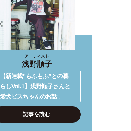
アーティスト
浅野順子
【新連載”もふもふ”との暮
らしVol.1】浅野順子さんと
愛犬ビスちゃんのお話。
記事を読む