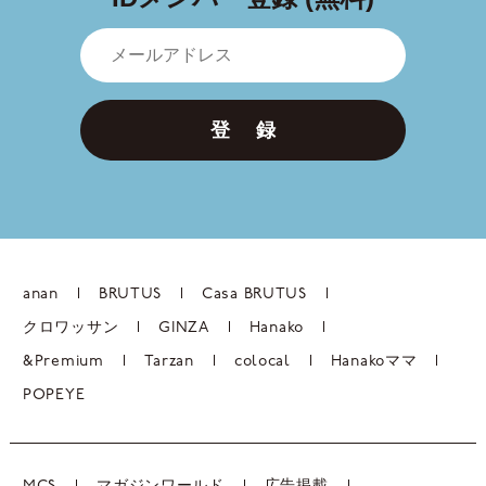
登 録
anan
BRUTUS
Casa BRUTUS
クロワッサン
GINZA
Hanako
&Premium
Tarzan
colocal
Hanakoママ
POPEYE