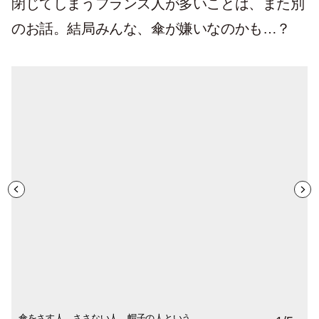
閉じてしまうフランス人が多いことは、また別
のお話。結局みんな、傘が嫌いなのかも…？
傘をさす人、ささない人、帽子の人という
ブルターニュでの一コマ。フランスではレ
大きくて立派なシェードは雨の日にありが
雨の中、傘なしでバゲットを食べても誰も
レインコートを愛用する人も多いフラン