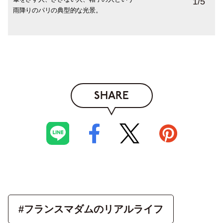
1
/
5
雨降りのパリの典型的な光景。
インコートを愛用する人も多いです。
たい存在。
気にしないのでＯＫ。さすがに私は驚きま
ス。ポップなカラ―は大人にも人気です。
したが。
SHARE
#フランスマダムのリアルライフ