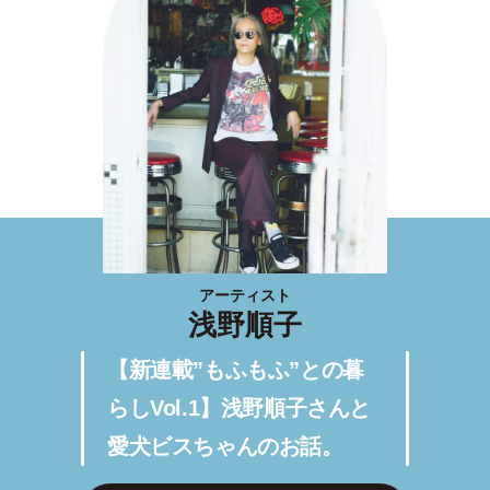
アーティスト
浅野順子
【新連載”もふもふ”との暮
らしVol.1】浅野順子さんと
愛犬ビスちゃんのお話。