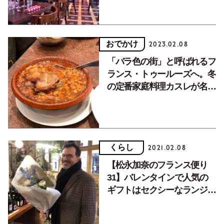
おでかけ
2023.02.08
「バラ色の街」と呼ばれるフ
ランス・トゥールーズへ。冬
の定番家庭料理カスレが名物
です
くらし
2021.02.08
【松永加奈のフランス便り
31】バレンタインで人気の
ギフトはセクシーなランジェ
リーと赤いバラ。