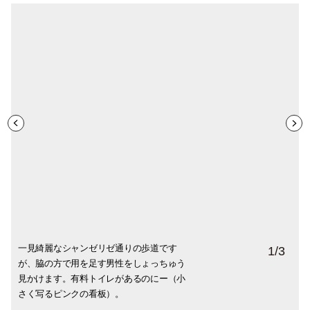
一見綺麗なシャンゼリゼ通りの歩道です
旧い建物は狭い階段を下がる（か上がる）
デパートといっても全フロアにトイレがな
1
/
3
が、脇の方で用を足す男性をしょっちゅう
とトイレがあります。カフェではドアの開
いのは普通。数も少ないので、寒い日など
見かけます。有料トイレがあるのにー（小
錠用コインを渡されたり、レシートに開錠
は特に混みます。あまりに混むと、男性用
さく写るピンクの看板）。
番号が書いてある場合も。
トイレを使う女性も続出。