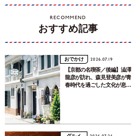
RECOMMEND
おすすめ記事
おでかけ
2026.07.19
【京都の名喫茶／後編】澁澤
龍彦が訪れ、森見登美彦が青
春時代を過ごした文化が息づ
く居場所。
グルメ