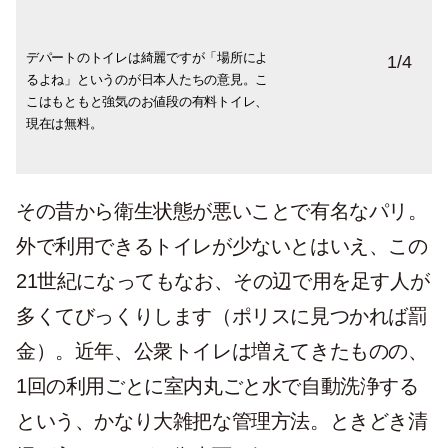
デパートのトイレは綺麗ですが「場所によ
歩道の脇に忽然とある公衆トイレ。いまだ
公衆トイレは使用後毎回、個室内丸ごと自
ヨーロッパではおなじみの有料トイレ。入
1
/
4
るよね」というのが日本人たちの意見。こ
に勇気がなく使えませんが、非常事態の際
動洗浄されますが、乾燥システムが全く効
り口で支払うか、コインを投入で開錠され
こはもともと強気のお値段の有料トイレ、
には私もきっと入るはず。設置場所は増え
かず中は常にびっしょびしょ。もちろんト
中へ。用を済ませてドアを開けると目の前
現在は無料。
ていてアプリで検索可。
イレットペーパーもびしょぬれで使えない
に清掃員が仁王立ちしていることもしばし
とか…。
ば。
その昔から衛生状態が悪いことで有名なパリ。
外で利用できるトイレが少ないとはいえ、この
21世紀になってもなお、その辺で用を足す人が
多くてびっくりします（ポリスに見つかれば罰
金）。近年、公衆トイレは増えてきたものの、
1回の利用ごとに室内丸ごと水で自動洗浄する
という、かなり大雑把な管理方法。ときどき清