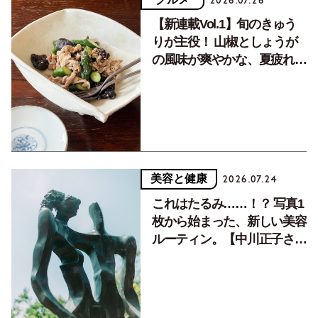
2026.07.26
【新連載Vol.1】旬のきゅう
りが主役！ 山椒としょうが
の風味が爽やかな、夏疲れを
癒す10分おかず
美容と健康
2026.07.24
これはたるみ……！？ 写真1
枚から始まった、新しい美容
ルーティン。【中川正子さん
フォトエッセイVol.2】