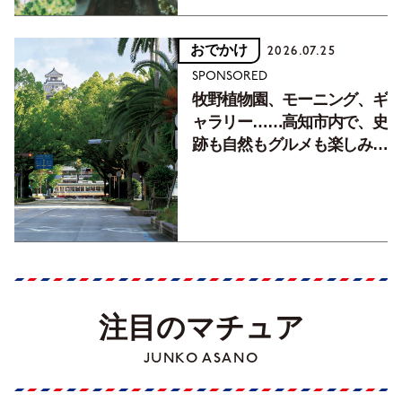
おでかけ
2026.07.25
SPONSORED
牧野植物園、モーニング、ギ
ャラリー……高知市内で、史
跡も自然もグルメも楽しみ尽
くす！【地元の本屋さんとつ
くった町歩きガイド／高知編
Part1】
注目のマチュア
JUNKO ASANO