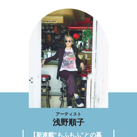
アーティスト
浅野順子
【新連載”もふもふ”との暮