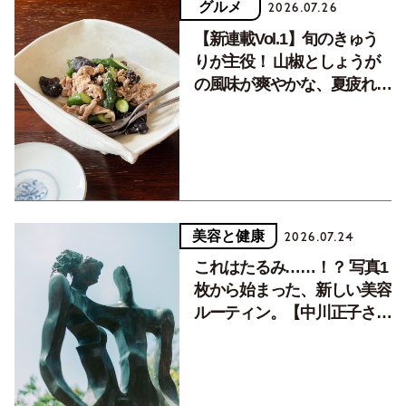
グルメ
2026.07.26
【新連載Vol.1】旬のきゅう
りが主役！ 山椒としょうが
の風味が爽やかな、夏疲れを
癒す10分おかず
美容と健康
2026.07.24
これはたるみ……！？ 写真1
枚から始まった、新しい美容
ルーティン。【中川正子さん
フォトエッセイVol.2】