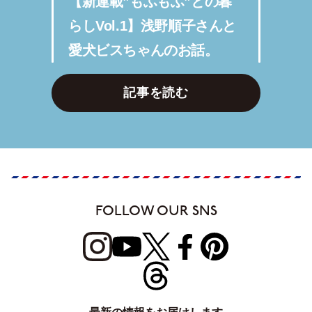
【新連載”もふもふ”との暮
らしVol.1】浅野順子さんと
愛犬ビスちゃんのお話。
記事を読む
FOLLOW OUR SNS