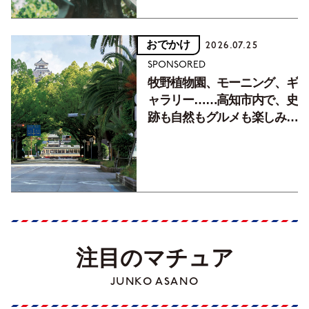
おでかけ
2026.07.25
SPONSORED
牧野植物園、モーニング、ギ
ャラリー……高知市内で、史
跡も自然もグルメも楽しみ尽
くす！【地元の本屋さんとつ
くった町歩きガイド／高知編
Part1】
注目のマチュア
JUNKO ASANO