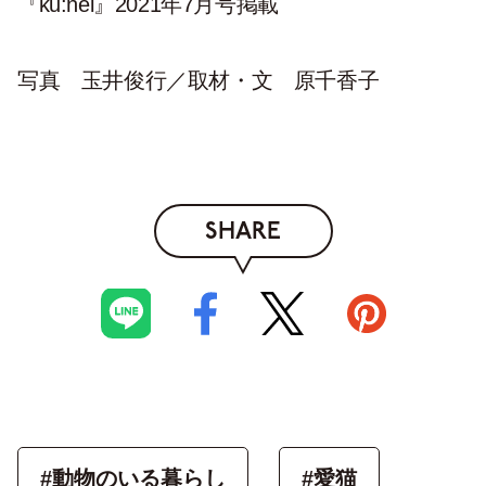
『ku:nel』2021
年7月号掲載
写真 玉井俊行／取材・文 原千香子
SHARE
#動物のいる暮らし
#愛猫