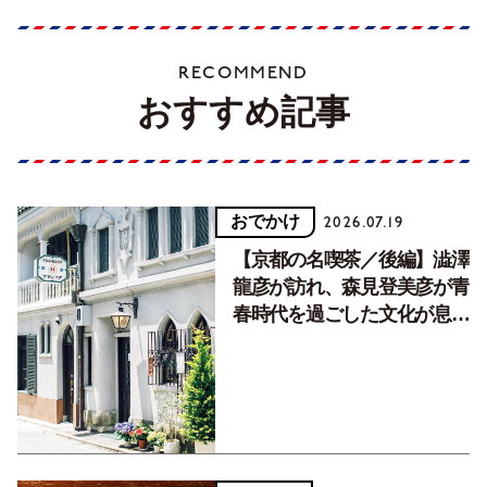
RECOMMEND
おすすめ記事
おでかけ
2026.07.19
【京都の名喫茶／後編】澁澤
龍彦が訪れ、森見登美彦が青
春時代を過ごした文化が息づ
く居場所。