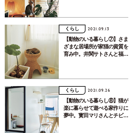
くらし
2021.09.13
【動物のいる暮らし⑦】さま
ざまな居場所が家猫の資質を
育み中。井関サトさんと福の
お話。
くらし
2021.09.26
【動物のいる暮らし⑧】猫が
楽に暮らせて遊べる家作りに
夢中。寳田マリさんとチビ尾
のお話。