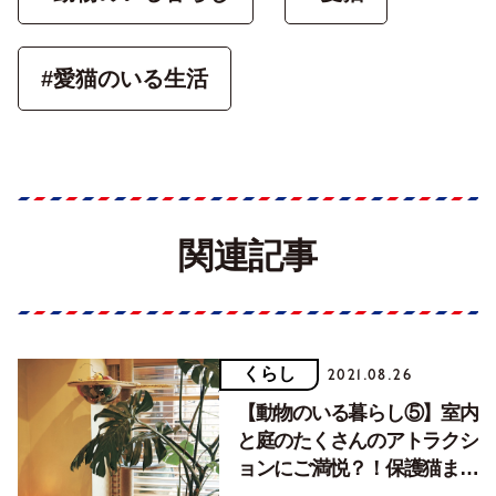
#愛猫のいる生活
関連記事
くらし
2021.08.26
【動物のいる暮らし⑤】室内
と庭のたくさんのアトラクシ
ョンにご満悦？！保護猫まや
太のお話。