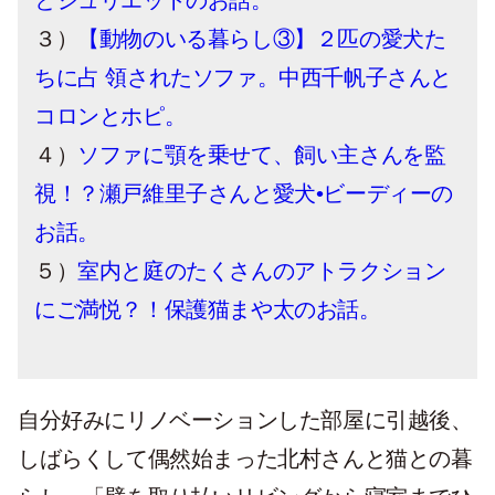
とジュリエットのお話。
３）
【動物のいる暮らし③】２匹の愛犬た
ちに占 領されたソファ。中西千帆子さんと
コロンとホピ。
４）
ソファに顎を乗せて、飼い主さんを監
視！？瀬戸維里子さんと愛犬•ビーディーの
お話。
５）
室内と庭のたくさんのアトラクション
にご満悦？！保護猫まや太のお話。
自分好みにリノベーションした部屋に引越後、
しばらくして偶然始まった北村さんと猫との暮