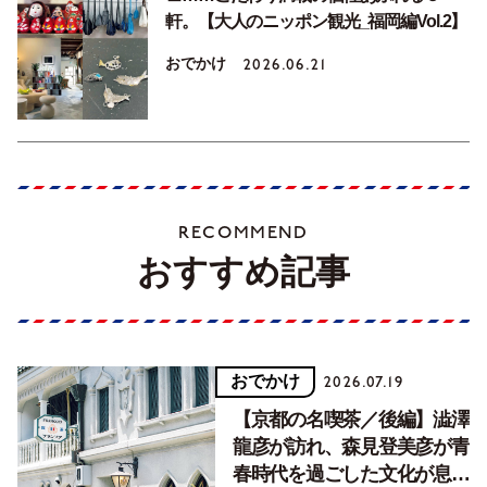
軒。【大人のニッポン観光_福岡編Vol.2】
おでかけ
2026.06.21
RECOMMEND
おすすめ記事
おでかけ
2026.07.19
【京都の名喫茶／後編】澁澤
龍彦が訪れ、森見登美彦が青
春時代を過ごした文化が息づ