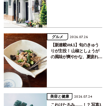
く居場所。
グルメ
2026.07.26
【新連載Vol.1】旬のきゅう
りが主役！ 山椒としょうが
の風味が爽やかな、夏疲れを
癒す10分おかず
美容と健康
2026.07.24
これはたるみ……！？ 写真1