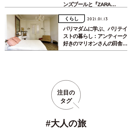
ンズブールと『ZARA
HOME』の幻想的インテリア
くらし
2021.01.13
パリマダムに学ぶ、パリテイ
ストの暮らし：アンティーク
好きのマリオンさんの田舎風
なお家
注目の
タグ
#大人の旅