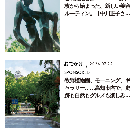
枚から始まった、新しい美容
ルーティン。【中川正子さん
フォトエッセイVol.2】
おでかけ
2026.07.25
SPONSORED
牧野植物園、モーニング、ギ
ャラリー……高知市内で、史
跡も自然もグルメも楽しみ尽
くす！【地元の本屋さんとつ
くった町歩きガイド／高知編
Part1】