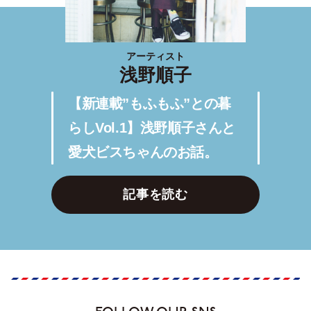
アーティスト
浅野順子
【新連載”もふもふ”との暮
らしVol.1】浅野順子さんと
愛犬ビスちゃんのお話。
記事を読む