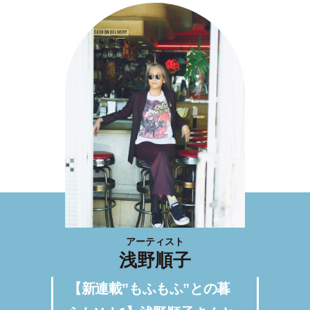
アーティスト
浅野順子
【新連載”もふもふ”との暮