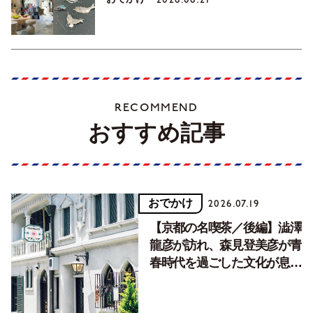
RECOMMEND
おすすめ記事
おでかけ
2026.07.19
【京都の名喫茶／後編】澁澤
龍彦が訪れ、森見登美彦が青
春時代を過ごした文化が息づ
く居場所。