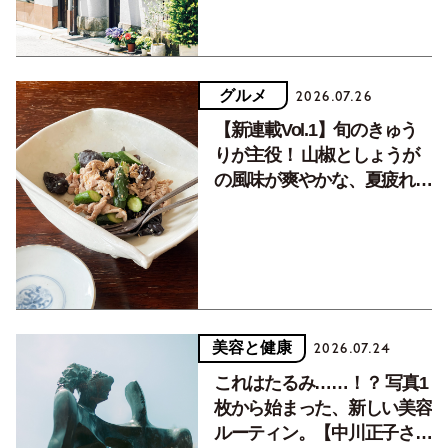
グルメ
2026.07.26
【新連載Vol.1】旬のきゅう
りが主役！ 山椒としょうが
の風味が爽やかな、夏疲れを
癒す10分おかず
美容と健康
2026.07.24
これはたるみ……！？ 写真1
枚から始まった、新しい美容
ルーティン。【中川正子さん