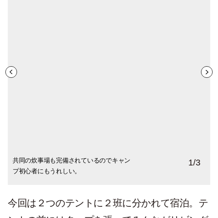
共同の炊事場も完備されているのでキャン
キャンプ場とは思えないほどきれいな共同
湖のほとりという絶好のロケーション。こ
1
/
3
プ初心者にもうれしい。
トイレ。
の日は天気にも恵まれました
今回は２つのテントに２班に分かれて宿泊。テ