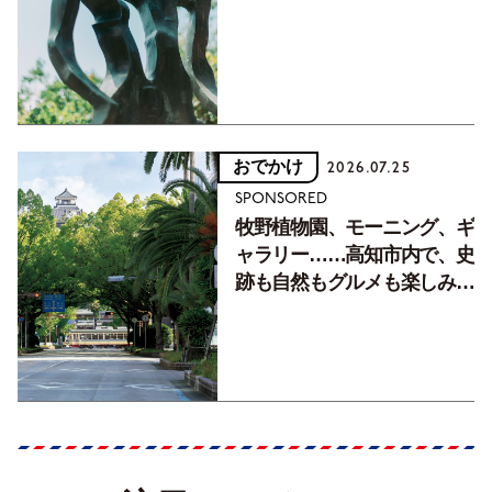
フォトエッセイVol.2】
おでかけ
2026.07.25
SPONSORED
牧野植物園、モーニング、ギ
ャラリー……高知市内で、史
跡も自然もグルメも楽しみ尽
くす！【地元の本屋さんとつ
くった町歩きガイド／高知編
Part1】