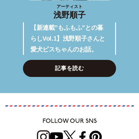
アーティスト
浅野順子
【新連載”もふもふ”との暮
らしVol.1】浅野順子さんと
愛犬ビスちゃんのお話。
記事を読む
FOLLOW OUR SNS