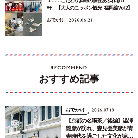
ェ……こだわり満載の個性あふれる５
軒。【大人のニッポン観光_福岡編Vol.2】
おでかけ
2026.06.21
RECOMMEND
おすすめ記事
おでかけ
2026.07.19
【京都の名喫茶／後編】澁澤
龍彦が訪れ、森見登美彦が青
春時代を過ごした文化が息づ