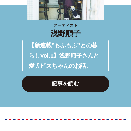
アーティスト
浅野順子
【新連載”もふもふ”との暮
らしVol.1】浅野順子さんと
愛犬ビスちゃんのお話。
記事を読む