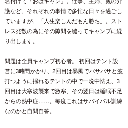
名付けて『おばキャン』。仕事、主婦、親の介
護など、それぞれの事情で多忙な日々を過ごし
ていますが、「人生楽しんだもん勝ち」。スト
レス発散の為にその隙間を縫ってキャンプに繰
り出します。
問題は全員キャンプ初心者。 初回はテント設
営に3時間かかり、2回目は暴風でバサバサと波
打つように揺れるテントの中で一晩中怯え、3
回目は大寒波襲来で激寒、その翌日は睡眠不足
からの熱中症……。毎度これはサバイバル訓練
なのかと自問自答。