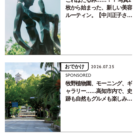
これはたるみ……！？ 写真1
枚から始まった、新しい美容
ルーティン。【中川正子さん
フォトエッセイVol.2】
おでかけ
2026.07.25
SPONSORED
牧野植物園、モーニング、ギ
ャラリー……高知市内で、史
跡も自然もグルメも楽しみ尽
くす！【地元の本屋さんとつ
くった町歩きガイド／高知編
Part1】