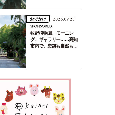
おでかけ
2026.07.25
SPONSORED
牧野植物園、モーニン
グ、ギャラリー……高知
市内で、史跡も自然もグ
ルメも楽しみ尽くす！
【地元の本屋さんとつく
った町歩きガイド／高知
編Part1】