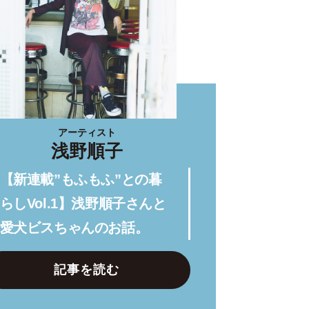
アーティスト
浅野順子
【新連載”もふもふ”との暮
らしVol.1】浅野順子さんと
愛犬ビスちゃんのお話。
記事を読む