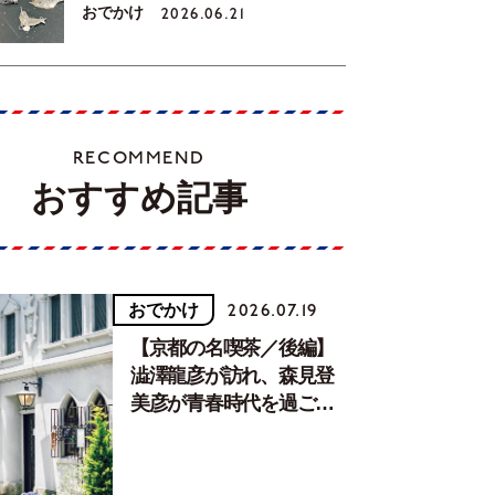
おでかけ
2026.06.21
RECOMMEND
おすすめ記事
おでかけ
2026.07.19
【京都の名喫茶／後編】
澁澤龍彦が訪れ、森見登
美彦が青春時代を過ごし
た文化が息づく居場所。