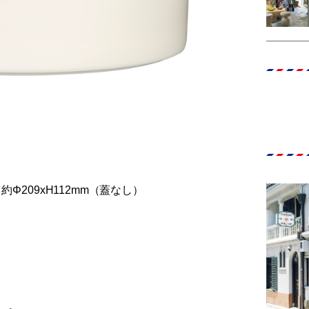
約Φ209xH112mm（蓋なし）