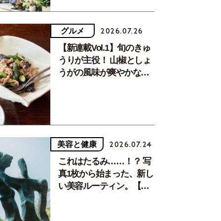
グルメ
2026.07.26
【新連載Vol.1】旬のきゅ
うりが主役！ 山椒としょ
うがの風味が爽やかな、
夏疲れを癒す10分おかず
美容と健康
2026.07.24
これはたるみ……！？ 写
真1枚から始まった、新し
い美容ルーティン。【中
川正子さんフォトエッセ
イVol.2】