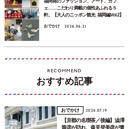
福岡発のファッション、アート、カフ
ェ……こだわり満載の個性あふれる５
軒。【大人のニッポン観光_福岡編Vol.2】
おでかけ
2026.06.21
RECOMMEND
おすすめ記事
おでかけ
2026.07.19
【京都の名喫茶／後編】澁澤
龍彦が訪れ、森見登美彦が青