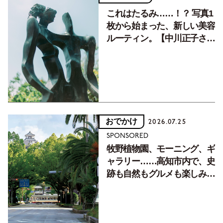
これはたるみ……！？ 写真1
枚から始まった、新しい美容
ルーティン。【中川正子さん
フォトエッセイVol.2】
おでかけ
2026.07.25
SPONSORED
牧野植物園、モーニング、ギ
ャラリー……高知市内で、史
跡も自然もグルメも楽しみ尽
くす！【地元の本屋さんとつ
くった町歩きガイド／高知編
Part1】