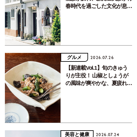
春時代を過ごした文化が息づ
く居場所。
グルメ
2026.07.26
【新連載Vol.1】旬のきゅう
りが主役！ 山椒としょうが
の風味が爽やかな、夏疲れを
癒す10分おかず
美容と健康
2026.07.24