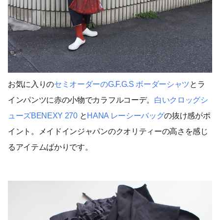
お気に入りの
セミオーダーのG.F.G.S ボーダーシャツ
とラ
インパンツに赤の小物でカラフルコーデ。
白いクロッグシ
ューズBENEXY 270
と
HANA レーシーバッグ
の抜け感がポ
イント。メイドインジャパンのクオリティーの高さを感じ
るアイテムばかりです。