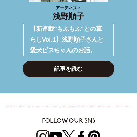
アーティスト
浅野順子
【新連載”もふもふ”との暮
らしVol.1】浅野順子さんと
愛犬ビスちゃんのお話。
記事を読む
FOLLOW OUR SNS