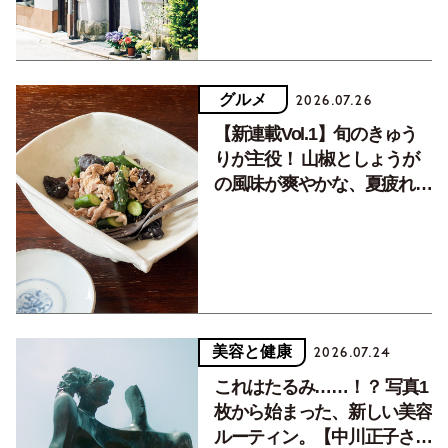
グルメ
2026.07.26
【新連載Vol.1】旬のきゅう
りが主役！ 山椒としょうが
の風味が爽やかな、夏疲れを
癒す10分おかず
美容と健康
2026.07.24
これはたるみ……！？ 写真1
枚から始まった、新しい美容
ルーティン。【中川正子さん