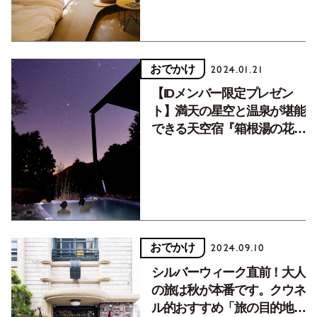
おでかけ
2024.01.21
【IDメンバー限定プレゼン
ト】満天の星空と温泉が堪能
できる天空宿『箱根湯の花プ
リンスホテル』のペアご宿泊
券をプレゼント！
おでかけ
2024.09.10
シルバーウィーク直前！大人
の旅は秋が本番です。クウネ
ル的おすすめ「旅の目的地」