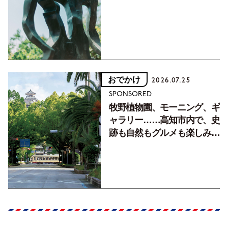
フォトエッセイVol.2】
おでかけ
2026.07.25
SPONSORED
牧野植物園、モーニング、ギ
ャラリー……高知市内で、史
跡も自然もグルメも楽しみ尽
くす！【地元の本屋さんとつ
くった町歩きガイド／高知編
Part1】