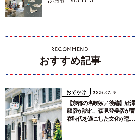
おでかけ
2026.06.21
RECOMMEND
おすすめ記事
おでかけ
2026.07.19
【京都の名喫茶／後編】澁澤
龍彦が訪れ、森見登美彦が青
春時代を過ごした文化が息づ
く居場所。