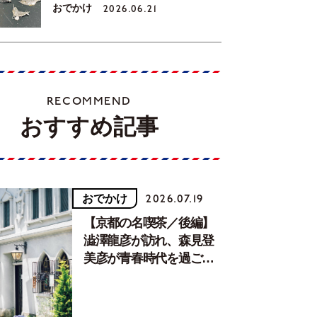
おでかけ
2026.06.21
RECOMMEND
おすすめ記事
おでかけ
2026.07.19
【京都の名喫茶／後編】
澁澤龍彦が訪れ、森見登
美彦が青春時代を過ごし
た文化が息づく居場所。