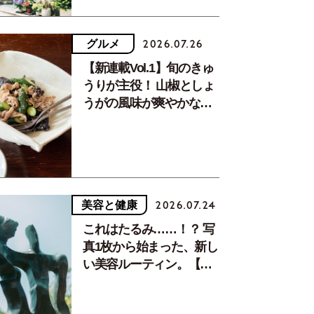
グルメ
2026.07.26
【新連載Vol.1】旬のきゅ
うりが主役！ 山椒としょ
うがの風味が爽やかな、
夏疲れを癒す10分おかず
美容と健康
2026.07.24
これはたるみ……！？ 写
真1枚から始まった、新し
い美容ルーティン。【中
川正子さんフォトエッセ
イVol.2】