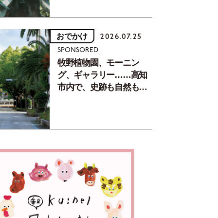
おでかけ
2026.07.25
SPONSORED
牧野植物園、モーニン
グ、ギャラリー……高知
市内で、史跡も自然もグ
ルメも楽しみ尽くす！
【地元の本屋さんとつく
った町歩きガイド／高知
編Part1】