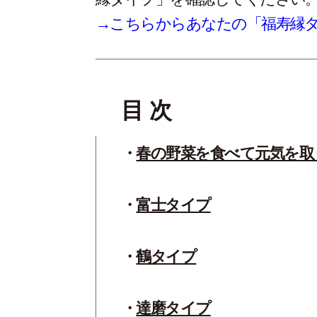
→こちらからあなたの「福寿縁
目 次
春の野菜を食べて元気を取
富士タイプ
鶴タイプ
達磨タイプ