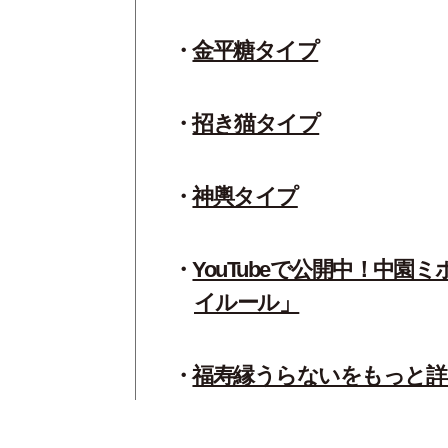
金平糖タイプ
招き猫タイプ
神輿タイプ
YouTubeで公開中！中
イルール」
福寿縁うらないをもっと詳