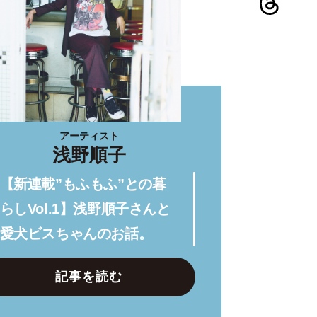
アーティスト
浅野順子
【新連載”もふもふ”との暮
らしVol.1】浅野順子さんと
愛犬ビスちゃんのお話。
記事を読む