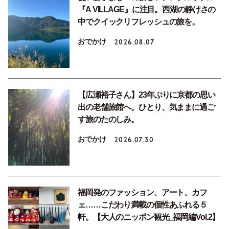
『A VILLAGE』に注目。西湖の静けさの
中でクイックリフレッシュの旅を。
おでかけ
2026.08.07
【広瀬裕子さん】23年ぶりに京都の思い
出の老舗旅館へ。ひとり、気ままに過ご
す旅のたのしみ。
おでかけ
2026.07.30
福岡発のファッション、アート、カフ
ェ……こだわり満載の個性あふれる５
軒。【大人のニッポン観光_福岡編Vol.2】