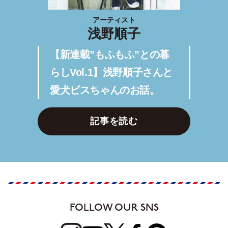
アーティスト
浅野順子
【新連載”もふもふ”との暮
らしVol.1】浅野順子さんと
愛犬ビスちゃんのお話。
記事を読む
FOLLOW OUR SNS