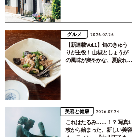
グルメ
2026.07.26
【新連載Vol.1】旬のきゅう
りが主役！ 山椒としょうが
の風味が爽やかな、夏疲れを
癒す10分おかず
美容と健康
2026.07.24
これはたるみ……！？ 写真1
枚から始まった、新しい美容