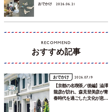
おでかけ
2026.06.21
RECOMMEND
おすすめ記事
おでかけ
2026.07.19
【京都の名喫茶／後編】澁澤
龍彦が訪れ、森見登美彦が青
春時代を過ごした文化が息づ
く居場所。