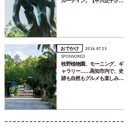
ルーティン。【中川正子さん
フォトエッセイVol.2】
おでかけ
2026.07.25
SPONSORED
牧野植物園、モーニング、ギ
ャラリー……高知市内で、史
跡も自然もグルメも楽しみ尽
くす！【地元の本屋さんとつ
くった町歩きガイド／高知編
Part1】