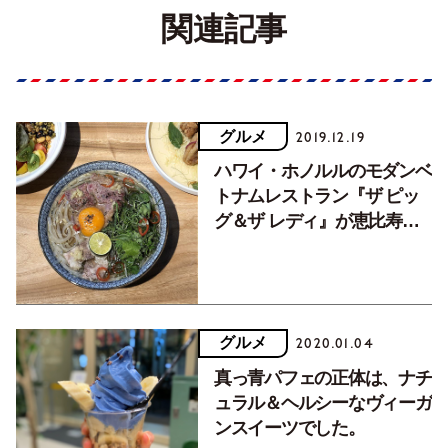
関連記事
グルメ
2019.12.19
ハワイ・ホノルルのモダンベ
トナムレストラン『ザ ピッ
グ＆ザ レディ』が恵比寿に
オープン
グルメ
2020.01.04
真っ青パフェの正体は、ナチ
ュラル＆ヘルシーなヴィーガ
ンスイーツでした。