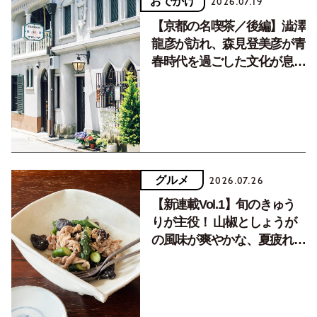
おでかけ
2026.07.19
【京都の名喫茶／後編】澁澤
龍彦が訪れ、森見登美彦が青
春時代を過ごした文化が息づ
く居場所。
グルメ
2026.07.26
【新連載Vol.1】旬のきゅう
りが主役！ 山椒としょうが
の風味が爽やかな、夏疲れを
癒す10分おかず