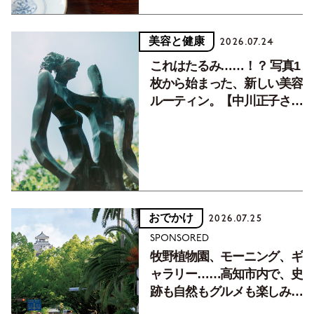
美容と健康
2026.07.24
これはたるみ……！？ 写真1
枚から始まった、新しい美容
ルーティン。【中川正子さん
フォトエッセイVol.2】
おでかけ
2026.07.25
SPONSORED
牧野植物園、モーニング、ギ
ャラリー……高知市内で、史
跡も自然もグルメも楽しみ尽
くす！【地元の本屋さんとつ