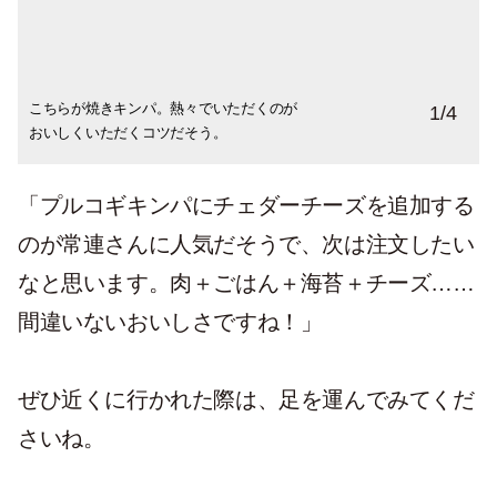
こちらが焼きキンパ。熱々でいただくのが
お店の外観はこんな感じ。小さいお店だけ
看板。シンプルなメニューが、テイクアウ
お店は商店街の一角に位置している。
1
/
4
おいしくいただくコツだそう。
れど、本格キンパが味わえる！
トでも注文しやすい。
「プルコギキンパにチェダーチーズを追加する
のが常連さんに人気だそうで、次は注文したい
なと思います。肉＋ごはん＋海苔＋チーズ……
間違いないおいしさですね！」
ぜひ近くに行かれた際は、足を運んでみてくだ
さいね。