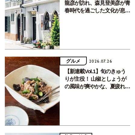
龍彦が訪れ、森見登美彦が青
春時代を過ごした文化が息づ
く居場所。
グルメ
2026.07.26
【新連載Vol.1】旬のきゅう
りが主役！ 山椒としょうが
の風味が爽やかな、夏疲れを
癒す10分おかず