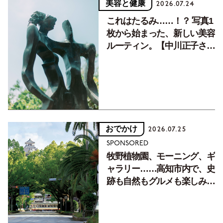
美容と健康
2026.07.24
これはたるみ……！？ 写真1
枚から始まった、新しい美容
ルーティン。【中川正子さん
フォトエッセイVol.2】
おでかけ
2026.07.25
SPONSORED
牧野植物園、モーニング、ギ
ャラリー……高知市内で、史
跡も自然もグルメも楽しみ尽
くす！【地元の本屋さんとつ
くった町歩きガイド／高知編
Part1】