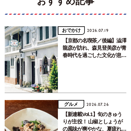
おすすめ記事
おでかけ
2026.07.19
【京都の名喫茶／後編】澁澤
龍彦が訪れ、森見登美彦が青
春時代を過ごした文化が息づ
く居場所。
グルメ
2026.07.26
【新連載Vol.1】旬のきゅう
りが主役！ 山椒としょうが
の風味が爽やかな、夏疲れを