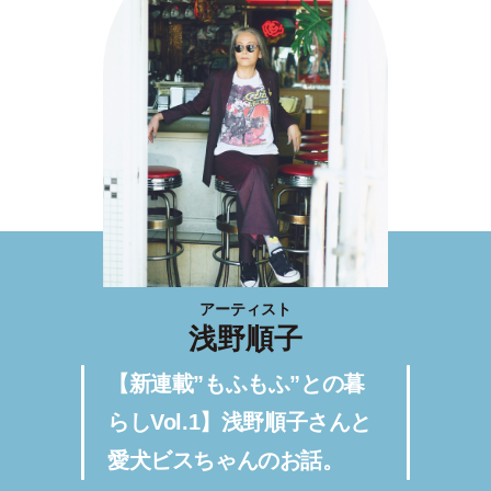
アーティスト
浅野順子
【新連載”もふもふ”との暮
らしVol.1】浅野順子さんと
愛犬ビスちゃんのお話。