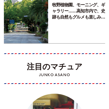
牧野植物園、モーニング、ギ
ャラリー……高知市内で、史
跡も自然もグルメも楽しみ尽
くす！【地元の本屋さんとつ
くった町歩きガイド／高知編
Part1】
注目のマチュア
JUNKO ASANO