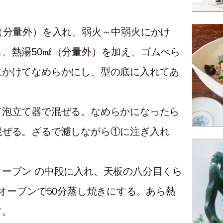
（分量外）を入れ、弱火～中弱火にかけ
、熱湯50㎖（分量外）を加え、ゴムべら
にかけてなめらかにし、型の底に入れてあ
て泡立て器で混ぜる。なめらかになったら
混ぜる。ざるで濾しながら①に注ぎ入れ
ーブン の中段に入れ、天板の八分目くら
たオーブンで50分蒸し焼きにする。あら熱
す。