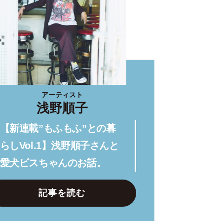
アーティスト
浅野順子
【新連載”もふもふ”との暮
らしVol.1】浅野順子さんと
愛犬ビスちゃんのお話。
記事を読む