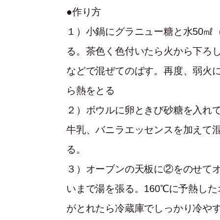
●作り方
１）小鍋にグラニュー糖と水50㎖
る。茶色く色付いたら火から下ろし
などで混ぜてのばす。再度、弱火
ら熱をとる
２）ボウルに卵ときび砂糖を入れ
牛乳、バニラエッセンスを加えて
る。
３）オーブンの天板に②をのせてオ
いまで湯を張る。160℃に予熱し
がとれたら冷蔵庫でしっかり冷や