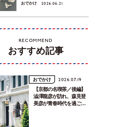
おでかけ
2026.06.21
RECOMMEND
おすすめ記事
おでかけ
2026.07.19
【京都の名喫茶／後編】
澁澤龍彦が訪れ、森見登
美彦が青春時代を過ごし
た文化が息づく居場所。