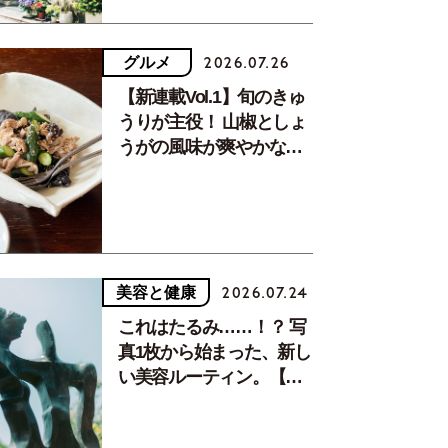
グルメ
2026.07.26
【新連載Vol.1】旬のきゅ
うりが主役！ 山椒としょ
うがの風味が爽やかな、
夏疲れを癒す10分おかず
美容と健康
2026.07.24
これはたるみ……！？ 写
真1枚から始まった、新し
い美容ルーティン。【中
川正子さんフォトエッセ
イVol.2】