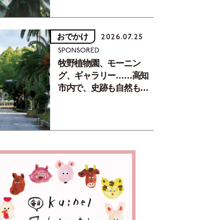
おでかけ
2026.07.25
SPONSORED
牧野植物園、モーニン
グ、ギャラリー……高知
市内で、史跡も自然もグ
ルメも楽しみ尽くす！
【地元の本屋さんとつく
った町歩きガイド／高知
編Part1】