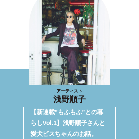
アーティスト
浅野順子
【新連載”もふもふ”との暮
らしVol.1】浅野順子さんと
愛犬ビスちゃんのお話。