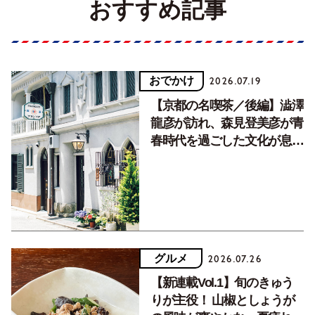
おすすめ記事
おでかけ
2026.07.19
【京都の名喫茶／後編】澁澤
龍彦が訪れ、森見登美彦が青
春時代を過ごした文化が息づ
く居場所。
グルメ
2026.07.26
【新連載Vol.1】旬のきゅう
りが主役！ 山椒としょうが